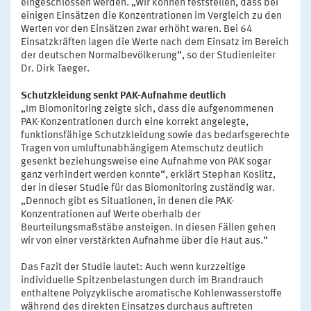
eingeschlossen werden. „Wir können feststellen, dass bei
einigen Einsätzen die Konzentrationen im Vergleich zu den
Werten vor den Einsätzen zwar erhöht waren. Bei 64
Einsatzkräften lagen die Werte nach dem Einsatz im Bereich
der deutschen Normalbevölkerung“, so der Studienleiter
Dr. Dirk Taeger.
Schutzkleidung senkt PAK-Aufnahme deutlich
„Im Biomonitoring zeigte sich, dass die aufgenommenen
PAK-Konzentrationen durch eine korrekt angelegte,
funktionsfähige Schutzkleidung sowie das bedarfsgerechte
Tragen von umluftunabhängigem Atemschutz deutlich
gesenkt beziehungsweise eine Aufnahme von PAK sogar
ganz verhindert werden konnte“, erklärt Stephan Koslitz,
der in dieser Studie für das Biomonitoring zuständig war.
„Dennoch gibt es Situationen, in denen die PAK-
Konzentrationen auf Werte oberhalb der
Beurteilungsmaßstäbe ansteigen. In diesen Fällen gehen
wir von einer verstärkten Aufnahme über die Haut aus.“
Das Fazit der Studie lautet: Auch wenn kurzzeitige
individuelle Spitzenbelastungen durch im Brandrauch
enthaltene Polyzyklische aromatische Kohlenwasserstoffe
während des direkten Einsatzes durchaus auftreten