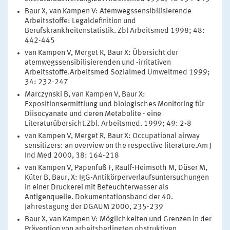
Baur X, van Kampen V: Atemwegssensibilisierende
Arbeitsstoffe: Legaldefinition und
Berufskrankheitenstatistik. Zbl Arbeitsmed 1998; 48:
442-445
van Kampen V, Merget R, Baur X: Übersicht der
atemwegssensibilisierenden und -irritativen
Arbeitsstoffe.Arbeitsmed Sozialmed Umweltmed 1999;
34: 232-247
Marczynski B, van Kampen V, Baur X:
Expositionsermittlung und biologisches Monitoring für
Diisocyanate und deren Metabolite - eine
Literaturübersicht.Zbl. Arbeitsmed. 1999; 49: 2-8
van Kampen V, Merget R, Baur X: Occupational airway
sensitizers: an overview on the respective literature.Am J
Ind Med 2000, 38: 164-218
van Kampen V, Papenfuß F, Raulf-Heimsoth M, Düser M,
Küter B, Baur, X: IgG-Antikörperverlaufsuntersuchungen
in einer Druckerei mit Befeuchterwasser als
Antigenquelle. Dokumentationsband der 40.
Jahrestagung der DGAUM 2000, 235-239
Baur X, van Kampen V: Möglichkeiten und Grenzen in der
Prävention von arbeitsbedingten obstruktiven