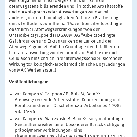
Mikroorganismenreich dargestellt. Die Listen der
atemwegssensibilisierenden und -irritativen Arbeitsstoffe
und die entsprechenden Auswertungen wurden mit
anderen, u.a. epidemiologischen Daten zur Erarbeitung
eines Leitfadens zum Thema "Prävention arbeitsbedingter
obstruktiver Atemwegserkrankungen "von der
Unterarbeitsgruppe der DGAUM-AG "Arbeitsbedingte
Gefährdungen und Erkrankungen der Lunge und der
Atemwege" genutzt. Auf der Grundlage der detaillierten
Literaturauswertung wurden bereits für Subtilisine und
Cellulasen hinsichtlich ihrer atemwegssensibilisierenden
Wirkung toxikologisch-arbeitsmedizinische Begründungen
von MAK-Werten erstellt.
Veröffentlichungen:
van Kampen V, Czuppon AB, Butz M, Baur X:
Atemwegsreizende Arbeitsstoffe: Kennzeichnung und
Berufskrankheiten-Geschehen.Zbl Arbeitsmed 1998;
48: 34-46
van Kampen V, Marczynski B, Baur X: Isocyanatbedingte
Gesundheitsrisiken unter besonderer Berücksichtigung
präpolymerer Verbindungen - eine
Literaturauswertung.Zbl Arbeitsmed 1998; 48 134-143