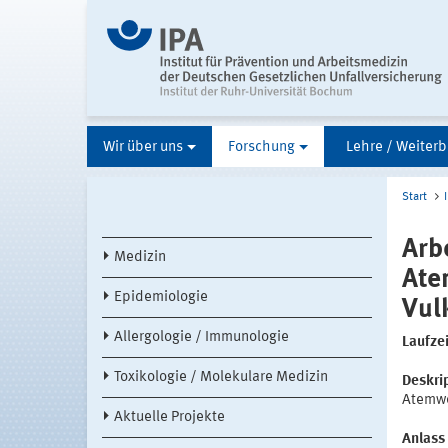
Wir über uns
Forschung
Lehre / Weiterb
Start
Arb
Medizin
Ate
Epidemiologie
Vul
Allergologie / Immunologie
Laufze
Toxikologie / Molekulare Medizin
Deskri
Atemw
Aktuelle Projekte
Anlass 