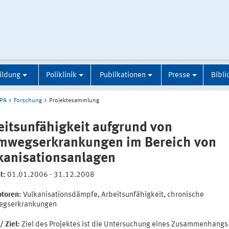
ildung
Poliklinik
Publikationen
Presse
Bibli
IPA
Forschung
Projektesammlung
eitsunfähigkeit aufgrund von
mwegserkrankungen im Bereich von
kanisationsanlagen
it:
01.01.2006 - 31.12.2008
ptoren:
Vulkanisationsdämpfe, Arbeitsunfähigkeit, chronische
egserkrankungen
/ Ziel:
Ziel des Projektes ist die Untersuchung eines Zusammenhangs