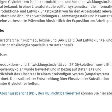
nigen Glykolethern ist ein reproduktions- und/oder entwicklungstoxis
al bekannt. In einer Literaturstudie sollten systematisch die Informat
roduktions- und Entwicklungstoxizität von für den Arbeitsplatz relev
ethern und ähnlichen Verbindungen zusammengestellt und bewertet 
t eine verbesserte Prävention hinsichtlich der Exposition am Arbeitspl
de:
turrecherche in Pubmed, Toxline und DART/ETIC (Auf Entwicklungs- un
uktionstoxikologie spezialisierte Datenbank)
isse:
produktions- und Entwicklungstoxizität von 27 Glykolethern sowie Eth
opylenglykolen wurde bewertet und in Bezug auf Datenlage und
lichkeit des Einsatzes in einem dreistufigen System (Ampelsystem)
dnet. Dies soll bei der Entscheidung über Einsatz oder Substitution
mter Glykolether helfen.
Abschlussbericht (PDF, 869 kB, nicht barrierefrei)
können Sie hier ab