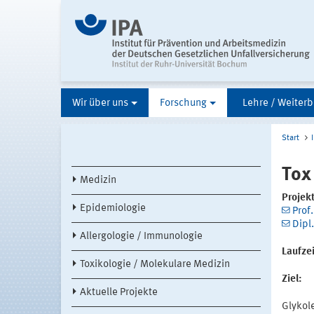
Wir über uns
Forschung
Lehre / Weiterb
Start
Tox
Medizin
Projekt
Epidemiologie
Prof.
Dipl.
Allergologie / Immunologie
Laufzei
Toxikologie / Molekulare Medizin
Ziel:
Aktuelle Projekte
Glykol