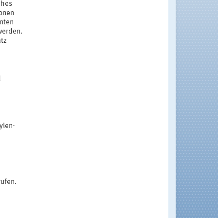
ches
ionen
anten
werden.
atz
d
ylen-
rufen.