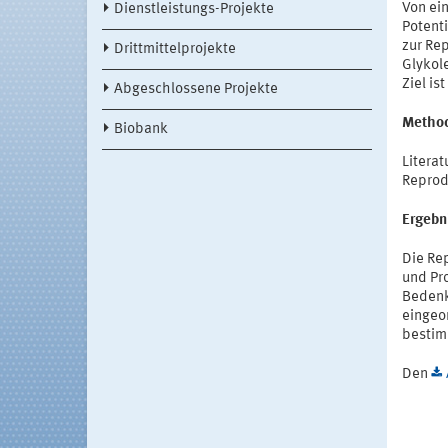
Von ei
Dienstleistungs-Projekte
Potenti
zur Rep
Drittmittelprojekte
Glykol
Ziel is
Abgeschlossene Projekte
Metho
Biobank
Litera
Reprod
Ergebn
Die Re
und Pr
Bedenk
eingeor
bestim
Den