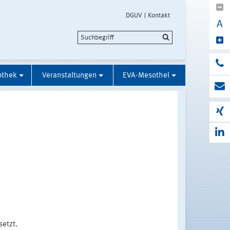
DGUV
Kontakt
A
othek
Veranstaltungen
EVA-Mesothel
etzt.