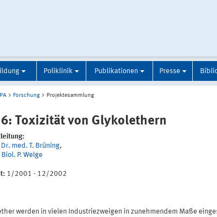
ildung
Poliklinik
Publikationen
Presse
Bibli
IPA
Forschung
Projektesammlung
 6: Toxizität von Glykolethern
leitung:
 Dr. med. T. Brüning
,
 Biol. P. Welge
t:
1/2001 - 12/2002
ether werden in vielen Industriezweigen in zunehmendem Maße einges