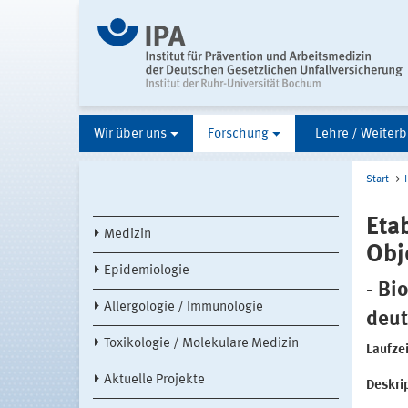
Wir über uns
Forschung
Lehre / Weiterb
Start
Eta
Medizin
Obj
Epidemiologie
- Bi
Allergologie / Immunologie
deut
Toxikologie / Molekulare Medizin
Laufzei
Aktuelle Projekte
Deskri