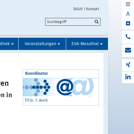
DGUV
Kontakt
A
othek
Veranstaltungen
EVA-Mesothel
Koordinator
gen
n in
Dr. T. Weiß