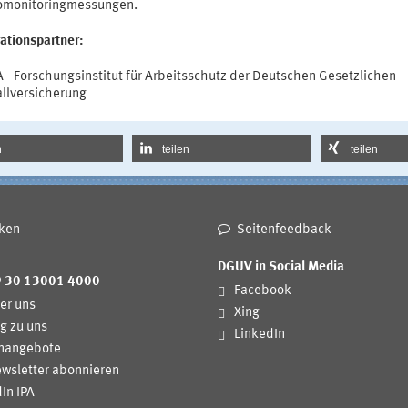
omonitoringmessungen.
ationspartner:
 - Forschungsinstitut für Arbeitsschutz der Deutschen Gesetzlichen
llversicherung
n
teilen
teilen
ken
Seitenfeedback
DGUV in Social Media
9 30 13001 4000
Facebook
er uns
Xing
g zu uns
LinkedIn
enangebote
wsletter abonnieren
In IPA