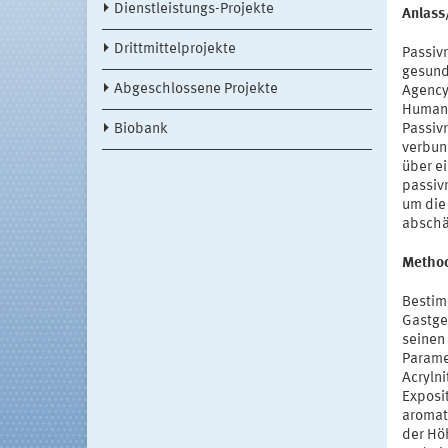
Dienstleistungs-Projekte
Anlass
Drittmittelprojekte
Passiv
gesundh
Abgeschlossene Projekte
Agency
Humane
Biobank
Passiv
verbund
über e
passiv
um die
abschä
Metho
Bestimm
Gastge
seinen
Parame
Acrylni
Exposi
aromat
der Hö