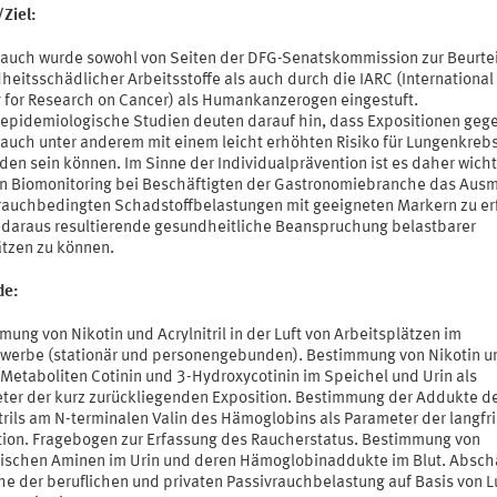
/Ziel:
rauch wurde sowohl von Seiten der DFG-Senatskommission zur Beurte
eitsschädlicher Arbeitsstoffe als auch durch die IARC (International
 for Research on Cancer) als Humankanzerogen eingestuft.
pidemiologische Studien deuten darauf hin, dass Expositionen geg
rauch unter anderem mit einem leicht erhöhten Risiko für Lungenkreb
en sein können. Im Sinne der Individualprävention ist es daher wicht
in Biomonitoring bei Beschäftigten der Gastronomiebranche das Aus
rauchbedingten Schadstoffbelastungen mit geeigneten Markern zu er
 daraus resultierende gesundheitliche Beanspruchung belastbarer
tzen zu können.
de:
ung von Nikotin und Acrylnitril in der Luft von Arbeitsplätzen im
werbe (stationär und personengebunden). Bestimmung von Nikotin u
 Metaboliten Cotinin und 3-Hydroxycotinin im Speichel und Urin als
ter der kurz zurückliegenden Exposition. Bestimmung der Addukte d
trils am N-terminalen Valin des Hämoglobins als Parameter der langfri
tion. Fragebogen zur Erfassung des Raucherstatus. Bestimmung von
ischen Aminen im Urin und deren Hämoglobinaddukte im Blut. Absch
he der beruflichen und privaten Passivrauchbelastung auf Basis von L