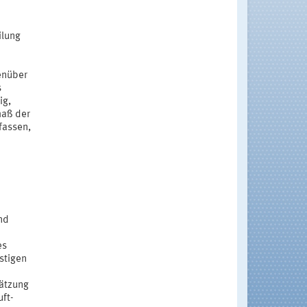
ilung
enüber
s
ig,
maß der
fassen,
nd
es
stigen
ätzung
uft-