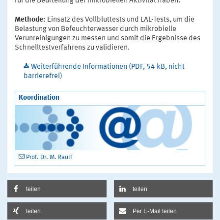
für die Beurteilung der mikrobiellen Aktivität haben.
Methode:
Einsatz des Vollbluttests und LAL-Tests, um die
Belastung von Befeuchterwasser durch mikrobielle
Verunreinigungen zu messen und somit die Ergebnisse des
Schnelltestverfahrens zu validieren.
Weiterführende Informationen (PDF, 54 kB, nicht
barrierefrei)
Koordination
Prof. Dr. M. Raulf
teilen
teilen
teilen
Per E-Mail teilen