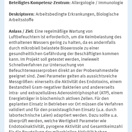
Beteiligtes Kompetenz-Zentrum:
Allergologie / Immunologie
Deskriptoren:
Arbeitsbedingte Erkrankungen, Biologische
Arbeitsstoffe
Anlass / Ziel:
Eine regelmäßige Wartung von
Luftbefeuchtern ist erforderlich, um die Keimbelastung des
enthaltenen Wassers gering zu halten, da es andernfalls
durch mikrobiell belastete Bioaerosole zu einer
gesundheitlichen Gefährdung der Beschäftigten kommen
kann. Im Projekt soll getestet werden, inwieweit
Schnellverfahren zur Untersuchung von
Befeuchterwasserproben direkt an der Probenahmestelle
geeignet sind. Zwei Parameter gelten als aussichtsreiche
Messgrößen: einerseits die Aktivität des Endotoxins, einem
Bestandteil Gram-negativer Bakterien und andererseits
intra- und extrazelluläres Adenosintriphosphat (ATP), einem
Energieträger in biochemisch aktiven Zellen. Für den
geplanten Einsatz in Betrieben vor Ort müssen die Verfahren
validiert und für den praxistauglichen Einsatz (u.a. durch
labortechnische Laien) adaptiert werden. Dazu sollte u.a.
überprüft werden, welche Wertigkeit Parameter wie
Endotoxinaktivität, pyrogene Aktivität und Gesamtkeimzahl