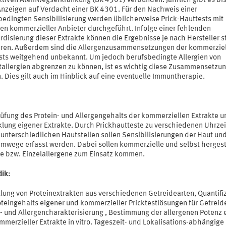
ktiven Atemwegserkrankung (BK 4301) verbunden. Jährlich gibt es bis
nzeigen auf Verdacht einer BK 4301. Für den Nachweis einer
bedingten Sensibilisierung werden üblicherweise Prick-Hauttests mit
ten kommerzieller Anbieter durchgeführt. Infolge einer fehlenden
disierung dieser Extrakte können die Ergebnisse je nach Hersteller s
ieren. Außerdem sind die Allergenzusammensetzungen der kommerzie
sts weitgehend unbekannt. Um jedoch berufsbedingte Allergien von
allergien abgrenzen zu können, ist es wichtig diese Zusammensetzun
 Dies gilt auch im Hinblick auf eine eventuelle Immuntherapie.
üfung des Protein- und Allergengehalts der kommerziellen Extrakte u
klung eigener Extrakte. Durch Prickhautteste zu verschiedenen Uhrze
unterschiedlichen Hautstellen sollen Sensibilisierungen der Haut und 
emwege erfasst werden. Dabei sollen kommerzielle und selbst hergest
te bzw. Einzelallergene zum Einsatz kommen.
ik:
llung von Proteinextrakten aus verschiedenen Getreidearten, Quantifi
oteingehalts eigener und kommerzieller Pricktestlösungen für Getrei
n- und Allergencharakterisierung , Bestimmung der allergenen Potenz 
merzieller Extrakte in vitro. Tageszeit- und Lokalisations-abhängige 