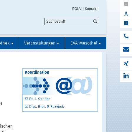
DGUV
Kontakt
A
othek
Veranstaltungen
EVA-Mesothel
Koordination
Dr. I. Sander
te
Dipl. Biol. P. Rozynek
gischen