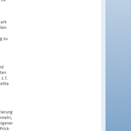
 zu
tark
llen
g zu
nd
iten
z.T.
ellte
zierung
demehl,
eigener
Prick-