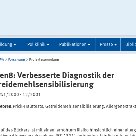
ildung
Poliklinik
Publikationen
Presse
Bibli
IPA
Forschung
Projektesammlung
zen8: Verbesserte Diagnostik der
reidemehlsensibilisierung
t:
1/2000 - 12/2001
ptoren:
Prick-Hauttests, Getreidemehlsensibilisierung, Allergenextrak
:
uf des Bäckers ist mit einem erhöhtem Risiko hinsichtlich einer aller