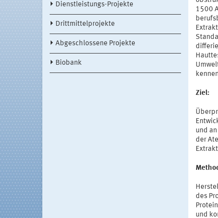
obstru
Dienstleistungs-Projekte
1500 A
berufs
Drittmittelprojekte
Extrak
Standar
Abgeschlossene Projekte
differ
Hautte
Biobank
Umwelt
kennen.
Ziel:
Überpr
Entwic
und an 
der At
Extrak
Method
Herste
des Pr
Protei
und kom