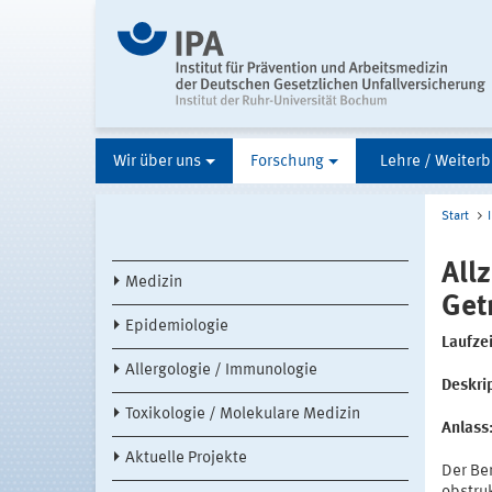
Wir über uns
Forschung
Lehre / Weiterb
Start
All
Medizin
Get
Epidemiologie
Laufzei
Allergologie / Immunologie
Deskri
Toxikologie / Molekulare Medizin
Anlass
Aktuelle Projekte
Der Ber