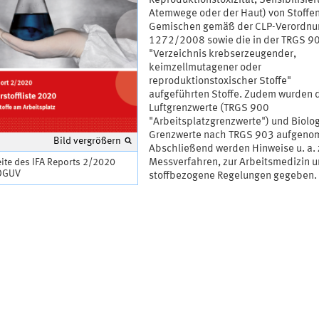
Reproduktionstoxizität, Sensibilisie
Atemwege oder der Haut) von Stoffe
Gemischen gemäß der CLP-Verordnu
1272/2008 sowie die in der TRGS 9
"Verzeichnis krebserzeugender,
keimzellmutagener oder
reproduktionstoxischer Stoffe"
aufgeführten Stoffe. Zudem wurden 
Luftgrenzwerte (TRGS 900
"Arbeitsplatzgrenzwerte") und Biolo
Grenzwerte nach TRGS 903 aufgeno
Bild vergrößern
Abschließend werden Hinweise u. a. 
eite des IFA Reports 2/2020
Messverfahren, zur Arbeitsmedizin u
 DGUV
stoffbezogene Regelungen gegeben.