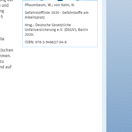
rung der
Pflaumbaum, W.; von Hahn, N.
n und
ng
Gefahrstoffliste 2020 - Gefahrstoffe am
05
Arbeitsplatz
Hrsg.: Deutsche Gesetzliche
Unfallversicherung e.V. (DGUV), Berlin
2020.
die
ISBN: 978-3-948657-04-8
gischen
mmen.
zu
nd auf