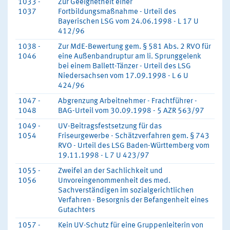
1033 -
Zur Geeignetheit einer
1037
Fortbildungsmaßnahme - Urteil des
Bayerischen LSG vom 24.06.1998 - L 17 U
412/96
1038 -
Zur MdE-Bewertung gem. § 581 Abs. 2 RVO für
1046
eine Außenbandruptur am li. Sprunggelenk
bei einem Ballett-Tänzer - Urteil des LSG
Niedersachsen vom 17.09.1998 - L 6 U
424/96
1047 -
Abgrenzung Arbeitnehmer - Frachtführer -
1048
BAG-Urteil vom 30.09.1998 - 5 AZR 563/97
1049 -
UV-Beitragsfestsetzung für das
1054
Friseurgewerbe - Schätzverfahren gem. § 743
RVO - Urteil des LSG Baden-Württemberg vom
19.11.1998 - L 7 U 423/97
1055 -
Zweifel an der Sachlichkeit und
1056
Unvoreingenommenheit des med.
Sachverständigen im sozialgerichtlichen
Verfahren - Besorgnis der Befangenheit eines
Gutachters
1057 -
Kein UV-Schutz für eine Gruppenleiterin von