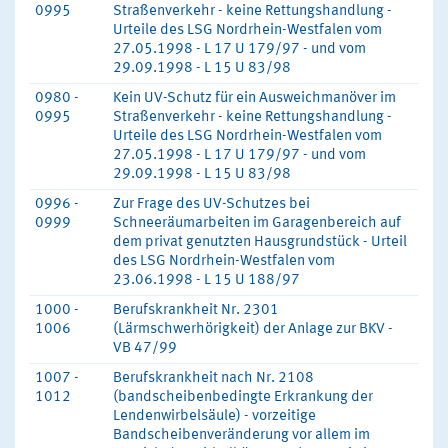
0995
Straßenverkehr - keine Rettungshandlung -
Urteile des LSG Nordrhein-Westfalen vom
27.05.1998 - L 17 U 179/97 - und vom
29.09.1998 - L 15 U 83/98
0980 -
Kein UV-Schutz für ein Ausweichmanöver im
0995
Straßenverkehr - keine Rettungshandlung -
Urteile des LSG Nordrhein-Westfalen vom
27.05.1998 - L 17 U 179/97 - und vom
29.09.1998 - L 15 U 83/98
0996 -
Zur Frage des UV-Schutzes bei
0999
Schneeräumarbeiten im Garagenbereich auf
dem privat genutzten Hausgrundstück - Urteil
des LSG Nordrhein-Westfalen vom
23.06.1998 - L 15 U 188/97
1000 -
Berufskrankheit Nr. 2301
1006
(Lärmschwerhörigkeit) der Anlage zur BKV -
VB 47/99
1007 -
Berufskrankheit nach Nr. 2108
1012
(bandscheibenbedingte Erkrankung der
Lendenwirbelsäule) - vorzeitige
Bandscheibenveränderung vor allem im