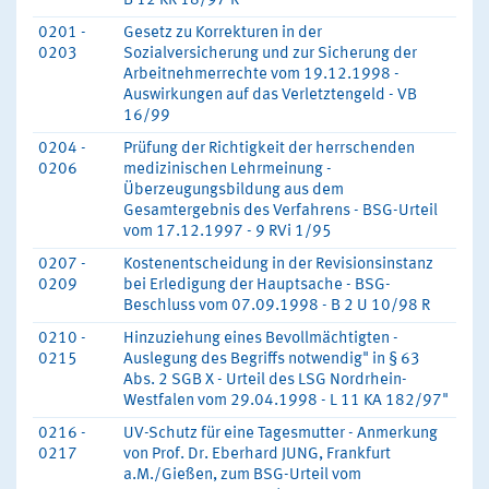
B 12 KR 18/97 R
0201 -
Gesetz zu Korrekturen in der
0203
Sozialversicherung und zur Sicherung der
Arbeitnehmerrechte vom 19.12.1998 -
Auswirkungen auf das Verletztengeld - VB
16/99
0204 -
Prüfung der Richtigkeit der herrschenden
0206
medizinischen Lehrmeinung -
Überzeugungsbildung aus dem
Gesamtergebnis des Verfahrens - BSG-Urteil
vom 17.12.1997 - 9 RVi 1/95
0207 -
Kostenentscheidung in der Revisionsinstanz
0209
bei Erledigung der Hauptsache - BSG-
Beschluss vom 07.09.1998 - B 2 U 10/98 R
0210 -
Hinzuziehung eines Bevollmächtigten -
0215
Auslegung des Begriffs notwendig" in § 63
Abs. 2 SGB X - Urteil des LSG Nordrhein-
Westfalen vom 29.04.1998 - L 11 KA 182/97"
0216 -
UV-Schutz für eine Tagesmutter - Anmerkung
0217
von Prof. Dr. Eberhard JUNG, Frankfurt
a.M./Gießen, zum BSG-Urteil vom