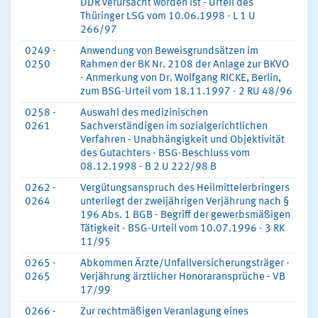
DDR verursacht worden ist - Urteil des
Thüringer LSG vom 10.06.1998 - L 1 U
266/97
0249 -
Anwendung von Beweisgrundsätzen im
0250
Rahmen der BK Nr. 2108 der Anlage zur BKVO
- Anmerkung von Dr. Wolfgang RICKE, Berlin,
zum BSG-Urteil vom 18.11.1997 - 2 RU 48/96
0258 -
Auswahl des medizinischen
0261
Sachverständigen im sozialgerichtlichen
Verfahren - Unabhängigkeit und Objektivität
des Gutachters - BSG-Beschluss vom
08.12.1998 - B 2 U 222/98 B
0262 -
Vergütungsanspruch des Heilmittelerbringers
0264
unterliegt der zweijährigen Verjährung nach §
196 Abs. 1 BGB - Begriff der gewerbsmäßigen
Tätigkeit - BSG-Urteil vom 10.07.1996 - 3 RK
11/95
0265 -
Abkommen Ärzte/Unfallversicherungsträger -
0265
Verjährung ärztlicher Honoraransprüche - VB
17/99
0266 -
Zur rechtmäßigen Veranlagung eines