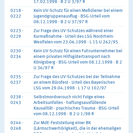
17.02.1998 - B 2 U 3/97 R
0218 -
Kein UV-Schutz für einen Meßdiener bei einem
0222
Jugendgruppenausflug - BSG-Urteil vom
08.12.1998 - B 2 U 37/97 R
0223 -
Zur Frage des UV-Schutzes während einer
0229
Kurmaßnahme - Urteil des LSG Nordrhein-
Westfalen vom 23.06.1998 - L 15 U 262/95
0230 -
Kein UV-Schutz für einen Fuhrunternehmer bei
0234
einem privaten Hilfsgütertransport nach
Königsberg - BSG-Urteil vom 08.12.1998 - B 2
U 36/97 R
0235 -
Zur Frage des UV-Schutzes bei der Teilnahme
0237
an einem Bürofest - Urteil des Bayerischen
LSG vom 29.04.1998 - L 17 U 102/97
0238 -
Selbstmordversuch nicht Folge eines
0243
Arbeitsunfalles - haftungsausfüllende
Kausalität - psychisches Trauma - BSG-Urteil
vom 08.12.1998 - B 2 U 1/98 R
0244 -
Zur MdE-Feststellung einer BK
0248
(Lärmschwerhörigkeit), die in der ehemaligen