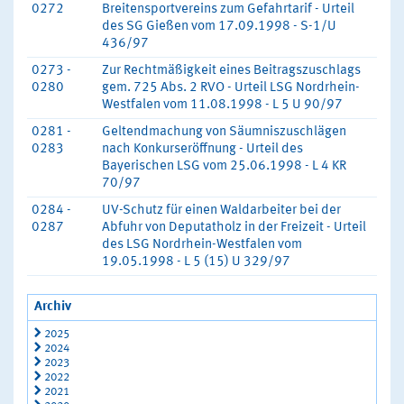
0272
Breitensportvereins zum Gefahrtarif - Urteil
des SG Gießen vom 17.09.1998 - S-1/U
436/97
0273 -
Zur Rechtmäßigkeit eines Beitragszuschlags
0280
gem. 725 Abs. 2 RVO - Urteil LSG Nordrhein-
Westfalen vom 11.08.1998 - L 5 U 90/97
0281 -
Geltendmachung von Säumniszuschlägen
0283
nach Konkurseröffnung - Urteil des
Bayerischen LSG vom 25.06.1998 - L 4 KR
70/97
0284 -
UV-Schutz für einen Waldarbeiter bei der
0287
Abfuhr von Deputatholz in der Freizeit - Urteil
des LSG Nordrhein-Westfalen vom
19.05.1998 - L 5 (15) U 329/97
Archiv
2025
2024
2023
2022
2021