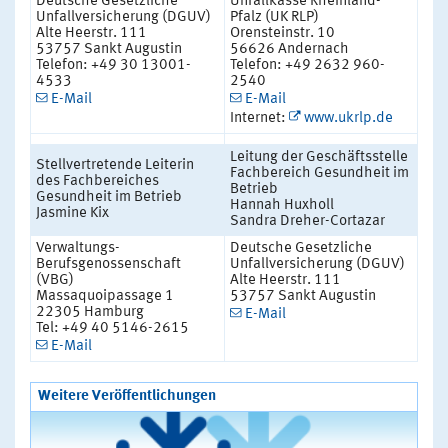
Deutsche Gesetzliche
Unfallkasse Rheinland-
Unfallversicherung (DGUV)
Pfalz (UK RLP)
Alte Heerstr. 111
Orensteinstr. 10
53757 Sankt Augustin
56626 Andernach
Telefon: +49 30 13001-
Telefon: +49 2632 960-
4533
2540
E-Mail
E-Mail
Internet:
www.ukrlp.de
Leitung der Geschäftsstelle
Stellvertretende Leiterin
Fachbereich Gesundheit im
des Fachbereiches
Betrieb
Gesundheit im Betrieb
Hannah Huxholl
Jasmine Kix
Sandra Dreher-Cortazar
Verwaltungs-
Deutsche Gesetzliche
Berufsgenossenschaft
Unfallversicherung (DGUV)
(VBG)
Alte Heerstr. 111
Massaquoipassage 1
53757 Sankt Augustin
22305 Hamburg
E-Mail
Tel: +49 40 5146-2615
E-Mail
Weitere Veröffentlichungen