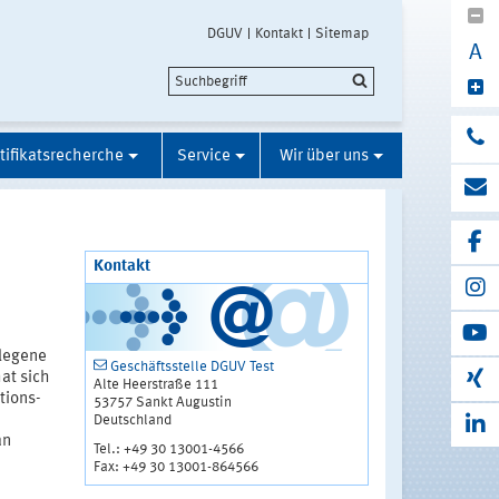
DGUV
Kontakt
Sitemap
A
tifikatsrecherche
Service
Wir über uns
Kontakt
legene
Geschäftsstelle DGUV Test
at sich
Alte Heerstraße 111
tions-
53757 Sankt Augustin
Deutschland
an
Tel.: +49 30 13001-4566
Fax: +49 30 13001-864566