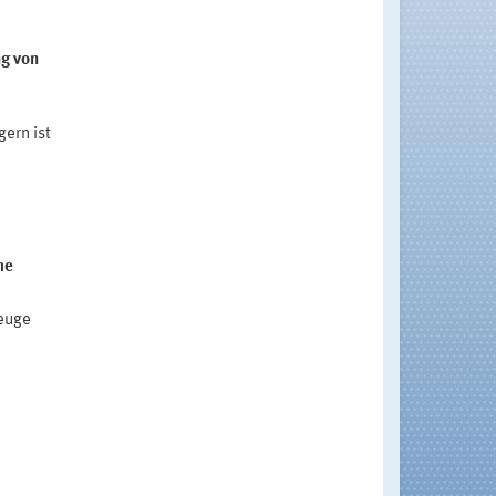
ng von
ern ist
me
zeuge