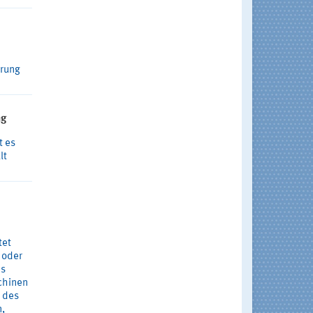
erung
ng
t es
lt
tet
g oder
es
chinen
e des
n,