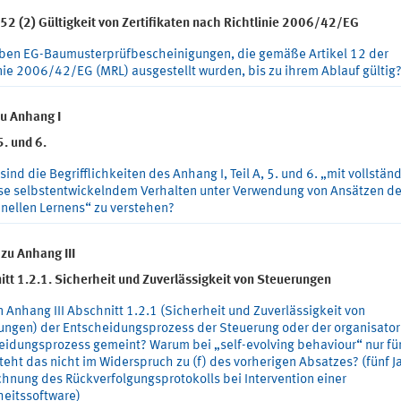
 52 (2) Gültigkeit von Zertifikaten nach Richtlinie 2006/42/EG
iben EG-Baumusterprüfbescheinigungen, die gemäße Artikel 12 der
inie 2006/42/EG (MRL) ausgestellt wurden, bis zu ihrem Ablauf gültig
zu Anhang I
 5. und 6.
sind die Begrifflichkeiten des Anhang I, Teil A, 5. und 6. „mit vollstän
ise selbstentwickelndem Verhalten unter Verwendung von Ansätzen d
nellen Lernens“ zu verstehen?
zu Anhang III
itt 1.2.1. Sicherheit und Zuverlässigkeit von Steuerungen
in Anhang III Abschnitt 1.2.1 (Sicherheit und Zuverlässigkeit von
ungen) der Entscheidungsprozess der Steuerung oder der organisator
eidungsprozess gemeint? Warum bei „self-evolving behaviour“ nur für
teht das nicht im Widerspruch zu (f) des vorherigen Absatzes? (fünf J
chnung des Rückverfolgungsprotokolls bei Intervention einer
heitssoftware)