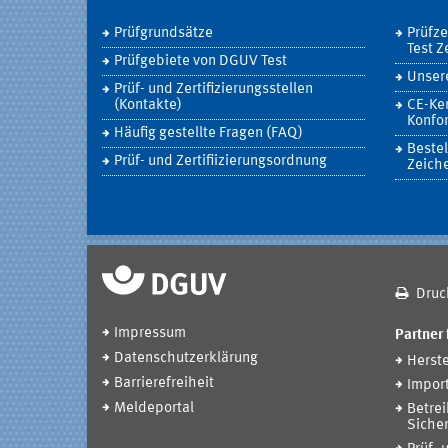
Prüfgrundsätze
Prüfz
Test Z
Prüfgebiete von DGUV Test
Unsere
Prüf- und Zertifizierungsstellen
(Kontakte)
CE-Ke
Konfor
Häufig gestellte Fragen (FAQ)
Bestel
Prüf- und Zertifiizierungsordnung
Zeich
Druc
Impressum
Partner 
Datenschutzerklärung
Herste
Barrierefreiheit
Impor
Meldeportal
Betrei
Sicher