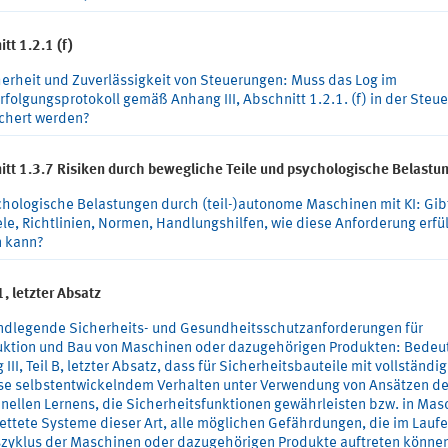
tt 1.2.1 (f)
erheit und Zuverlässigkeit von Steuerungen: Muss das Log im
folgungsprotokoll gemäß Anhang III, Abschnitt 1.2.1. (f) in der Steu
chert werden?
itt 1.3.7 Risiken durch bewegliche Teile und psychologische Belastu
hologische Belastungen durch (teil-)autonome Maschinen mit KI: Gib
le, Richtlinien, Normen, Handlungshilfen, wie diese Anforderung erfül
 kann?
 1, letzter Absatz
ndlegende Sicherheits- und Gesundheitsschutzanforderungen für
uktion und Bau von Maschinen oder dazugehörigen Produkten: Bedeu
III, Teil B, letzter Absatz, dass für Sicherheitsbauteile mit vollständi
ise selbstentwickelndem Verhalten unter Verwendung von Ansätzen d
nellen Lernens, die Sicherheitsfunktionen gewährleisten bzw. in Mas
ettete Systeme dieser Art, alle möglichen Gefährdungen, die im Lauf
zyklus der Maschinen oder dazugehörigen Produkte auftreten könne