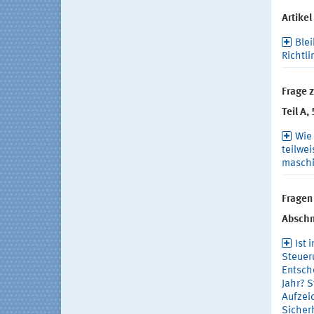
Artikel
Ble
Richtl
Frage 
Teil A,
Wie 
teilwe
maschi
Fragen 
Abschn
Ist 
Steuer
Entsch
Jahr? S
Aufzei
Sicher