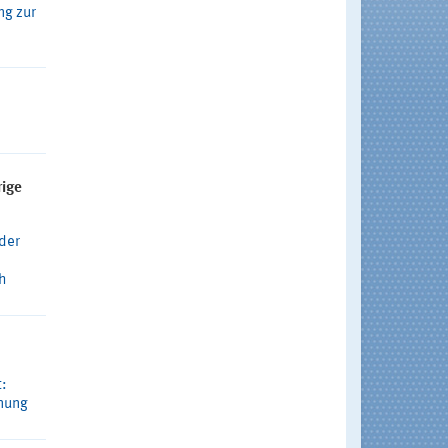
ng zur
rige
 der
ch
t:
dnung