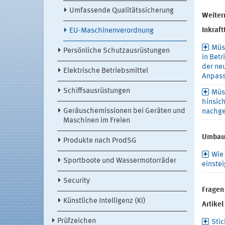
Umfassende Qualitätssicherung
Weiter
Inkraf
EU-Maschinenverordnung
Müs
Persönliche Schutzausrüstungen
in Bet
der ne
Elektrische Betriebsmittel
Anpass
Schiffsausrüstungen
Müs
hinsich
Geräuschemissionen bei Geräten und
nachge
Maschinen im Freien
Umbau
Produkte nach ProdSG
Wie
Sportboote und Wassermotorräder
einstei
Security
Fragen
Künstliche Intelligenz (KI)
Artikel
Prüfzeichen
Sti