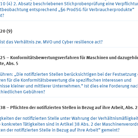
l 10 (4) 2. Absatz beschriebenen Stichprobenprüfung eine Verpflichtu
tbeobachtung entsprechend „§6 ProdSG für Verbraucherprodukte“
t?
 20 (9)
ist das Verhältnis zw. MVO und Cyber resilience act?
l 25 – Konformitätsbewertungsverfahren für Maschinen und dazugehö
te, Abs. 5
hren: „Die notifizierten Stellen berücksichtigen bei der Festsetzung
en für die Konformitätsbewertung die spezifischen Interessen und
nisse kleiner und mittlerer Unternehmen.“ Ist dies eine Forderung na
chiedlichen Gebühren?
 38 – Pflichten der notifizierten Stellen in Bezug auf ihre Arbeit, Abs. 2
gkeiten der notifizierten Stelle unter Wahrung der Verhältnismäßigkei
 konkreten Tätigkeiten sind in Artikel 38 Abs. 2 der Maschinenveror
ten der notifizierten Stelle in Bezug auf ihre Arbeit“ gemeint?