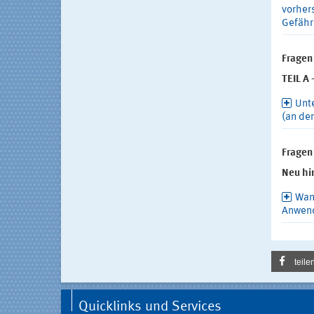
vorher
Gefähr
Fragen
TEIL A
Unte
(an de
Fragen
Neu hi
Wan
Anwend
teile
Quicklinks und Services