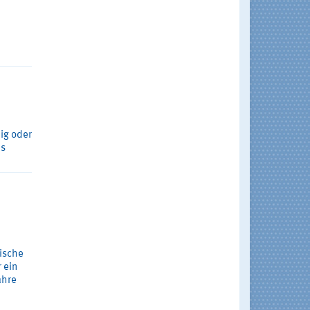
?
dig oder
es
ische
 ein
ahre