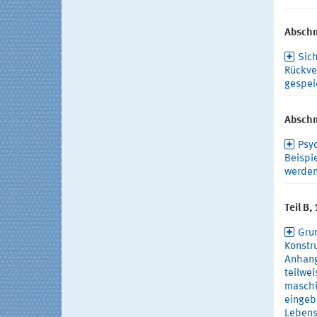
Abschni
Sich
Rückver
gespei
Abschn
Psyc
Beispie
werden
Teil B,
Gru
Konstr
Anhang 
teilwe
maschi
eingeb
Lebens