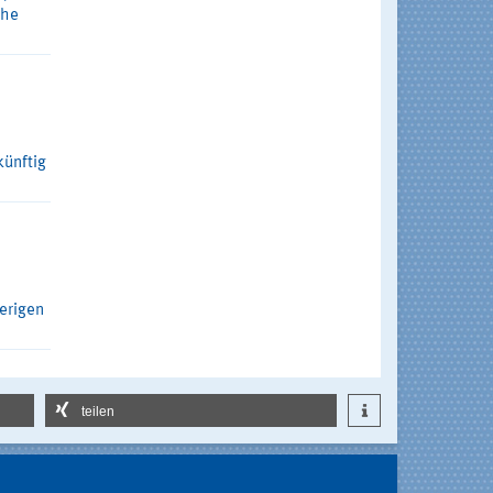
che
künftig
erigen
teilen