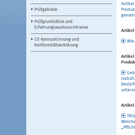
Artike
Prüfgebiete
Produk
gemein
Prüfgrundsätze und
Erfahrungsaustauschkreise
Artikel
CE-Kennzeichnung und
Wie 
Konformitätserklärung
Artike
Produk
Gebü
Gebühr
Bedürf
unters
Artikel
Täti
Welche
„Pflich