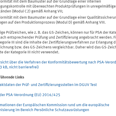
ormität mit dem Baumuster auf der Grundlage einer internen
igungskontrolle mit überwachten Produktprüfungen in unregelmäßige
tänden (Modul C2) gemäß Anhang VII;
ormität mit dem Baumuster auf der Grundlage einer Qualitätssicheru
gen auf den Produktionsprozess (Modul D) gemäß Anhang VIII.
lige Prüfzeichen, wie z. B. das GS-Zeichen, können nur für PSA der Kate
 nach entsprechender Prüfung und Zertifizierung angebracht werden. F
egorie III sind die Inhalte der Zertifizierungsverfahren zur Erlangung d
ichnung bzw. des GS-Zeichens vergleichbar. Daher wird das GS-Zeich
e der Kategorie III nicht verwendet.
sicht über die Verfahren der Konformitätsbewertung nach PSA-Veror
3 kB, nicht barrierefrei)
führende Links
aktdaten der Prüf- und Zertifizierungsstellen im DGUV Test
 der PSA-Verordnung (EU) 2016/425
rmationen der Europäischen Kommission rund um die europäische
isierung im Bereich Persönliche Schutzausrüstungen