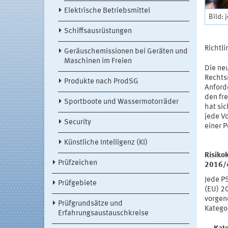
Elektrische Betriebsmittel
Bild: 
Schiffsausrüstungen
Richtli
Geräuschemissionen bei Geräten und
Maschinen im Freien
Die ne
Rechts
Produkte nach ProdSG
Anford
den fr
Sportboote und Wassermotorräder
hat sic
jede Vo
Security
einer 
Künstliche Intelligenz (KI)
Risiko
Prüfzeichen
2016/
Jede P
Prüfgebiete
(EU) 2
vorgen
Prüfgrundsätze und
Katego
Erfahrungsaustauschkreise