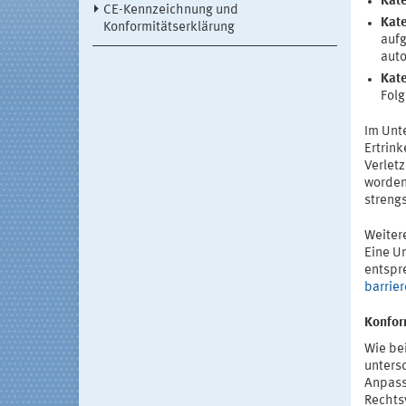
Kate
CE-Kennzeichnung und
Kate
Konformitätserklärung
aufg
auto
Kate
Folg
Im Unte
Ertrin
Verlet
worden
streng
Weiter
Eine U
entspr
barrier
Konfor
Wie bei
unters
Anpass
Rechts