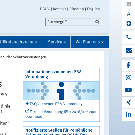
DGUV
Kontakt
Sitemap
English
A
tifikatsrecherche
Service
Wir über uns
sönliche Schutzausrüstungen
Informationen zur neuen PSA-
Verordnung
5
 PSA-
.
FAQ zur neuen PSA-Verordnung
tlinie
Text der Verordnung (EU) 2016/425 zum
1.
Download
lten“
Notifizierte Stellen für Persönliche