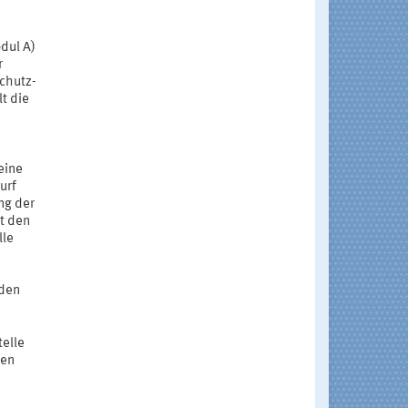
dul A)
r
chutz-
t die
eine
urf
ng der
t den
lle
nden
telle
den