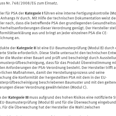
uss Nr. 768/2008/EG zum Einsatz.
ler für PSA der
Kategorie I
führen eine interne Fertigungskontrolle (Mo
Anhangs IV durch. Mit Hilfe der technischen Dokumentation weist de
ller nach, dass die betreffende PSA den grundlegenden Gesundheitss
cherheitsanforderungen dieser Verordnung genügt. Der Hersteller stell
formitätserklärung aus und bringt an jeder einzelnen PSA die CE-
ichnung an.
odukte der
Kategorie II
ist eine EU-Baumusterprüfung (Modul B) durch 
ierte Stelle erforderlich. Diese Stelle untersucht den technischen Entw
er die Muster einer Bauart und prüft und bescheinigt durch Ausstellu
musterprüfbescheinigung, dass für das Produkt Übereinstimmung mi
en Anforderungen der PSA-Verordnung besteht. Der Hersteller trifft a
erlichen Maßnahmen, damit der Herstellungsprozess und seine
chung die Konformität der hergestellten PSA mit dem in der EU-
terprüfbescheinigung beschriebenen Baumuster und mit den gelte
erungen dieser Verordnung gewährleisten (Modul C).
A der
Kategorie III
muss aufgrund des hohen Risikos eine notifizierte S
e EU-Baumusterprüfung (Modul B) und für die Überwachung eingebun
. Für die Überwachung hat der Hersteller die Wahl zwischen