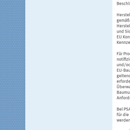
Beschl
Herstel
gemäß 
Herste
und Si
EU Kon
Kennze
Für Pr
notifiz
und/od
EU-Bau
geltend
erford
Überwa
Baumus
Anford
Bei PS
für di
werden