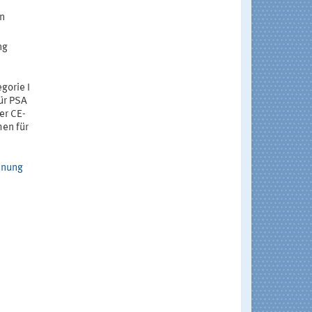
n
ng
gorie I
ür PSA
er CE-
en für
dnung