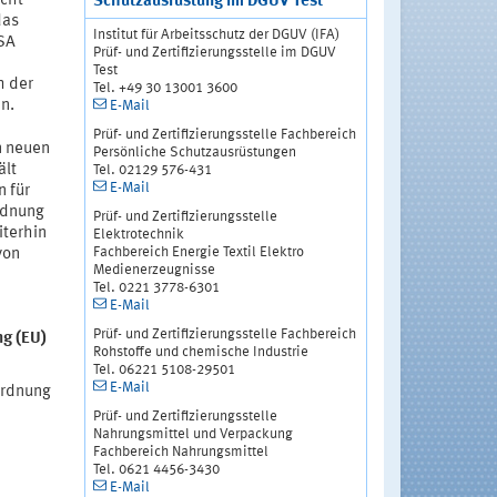
cht
Schutzausrüstung im DGUV Test
das
Institut für Arbeitsschutz der DGUV (IFA)
PSA
Prüf- und Zertifizierungsstelle im DGUV
Test
h der
Tel. +49 30 13001 3600
en.
E-Mail
Prüf- und Zertifizierungsstelle Fachbereich
n neuen
Persönliche Schutzausrüstungen
ält
Tel. 02129 576-431
E-Mail
 für
rdnung
Prüf- und Zertifizierungsstelle
iterhin
Elektrotechnik
Fachbereich Energie Textil Elektro
von
Medienerzeugnisse
Tel. 0221 3778-6301
E-Mail
Prüf- und Zertifizierungsstelle Fachbereich
ng (EU)
Rohstoffe und chemische Industrie
Tel. 06221 5108-29501
E-Mail
ordnung
Prüf- und Zertifizierungsstelle
Nahrungsmittel und Verpackung
Fachbereich Nahrungsmittel
Tel. 0621 4456-3430
E-Mail