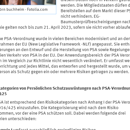
diesem Datum noch in Verkehr gebra
werden. Die Mitgliedstaaten dürfen 
jörn buchheim - Fotolia.com
Bereitstellen auf dem Markt dieser 
nicht verhindern. EG-
Baumusterprüfbescheinigungen nac
nie gelten noch bis zum 21. April 2023, sofern sie nicht vorher ablauf
ue PSA-Verordnung wurde in vielen Bereichen modernisiert und an de
rahmen der EU (New Legislative Framework -NLF) angepasst. Sie enth
erungen an den Entwurf und die Herstellung von PSA sowie Regelungen
eien Verkehr von PSA in der EU. Der Anwendungsbereich der PSA Vero
h im Vergleich zur Richtlinie nicht wesentlich verändert. Er umfasst we
rrichtung und jedes Mittel, das entworfen und hergestellt wurde, um 
Person als Schutz gegen ein oder mehrere Risiken getragen zu werden.
kategorien von Persönlichen Schutzausrüstungen nach PSA-Verordnu
425
SA ist entsprechend den Risikokategorien nach Anhang I der PSA-Ver
016/425 einzustufen. Die Kategorisierung wird nach dem Risiko
ommen, vor der eine PSA schützen soll. Dabei werden folgende drei
rien unterschieden: