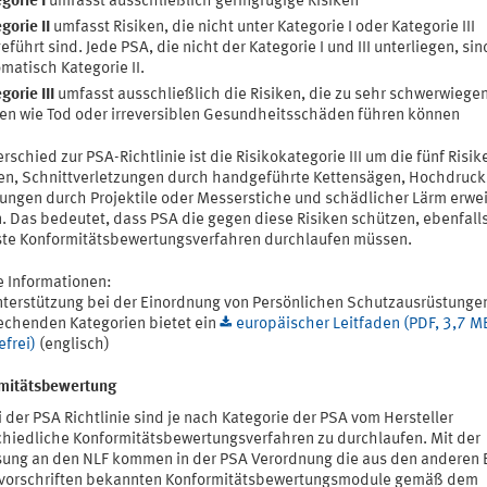
gorie I
umfasst ausschließlich geringfügige Risiken
gorie II
umfasst Risiken, die nicht unter Kategorie I oder Kategorie III
eführt sind. Jede PSA, die nicht der Kategorie I und III unterliegen, sin
matisch Kategorie II.
gorie III
umfasst ausschließlich die Risiken, die zu sehr schwerwiege
en wie Tod oder irreversiblen Gesundheitsschäden führen können
rschied zur PSA-Richtlinie ist die Risikokategorie III um die fünf Risik
ken, Schnittverletzungen durch handgeführte Kettensägen, Hochdruck
zungen durch Projektile oder Messerstiche und schädlicher Lärm erwei
. Das bedeutet, dass PSA die gegen diese Risiken schützen, ebenfall
ste Konformitätsbewertungsverfahren durchlaufen müssen.
e Informationen:
nterstützung bei der Einordnung von Persönlichen Schutzausrüstungen
echenden Kategorien bietet ein
europäischer Leitfaden (PDF, 3,7 MB
efrei)
(englisch)
mitätsbewertung
 der PSA Richtlinie sind je nach Kategorie der PSA vom Hersteller
chiedliche Konformitätsbewertungsverfahren zu durchlaufen. Mit der
ung an den NLF kommen in der PSA Verordnung die aus den anderen 
vorschriften bekannten Konformitätsbewertungsmodule gemäß dem