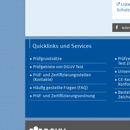
List
Schutz
teile
Quicklinks und Services
Prüfgrundsätze
Prüfz
Test Z
Prüfgebiete von DGUV Test
Unsere
Prüf- und Zertifizierungsstellen
(Kontakte)
CE-Ke
Konfor
Häufig gestellte Fragen (FAQ)
Bestel
Prüf- und Zertifiizierungsordnung
Zeich