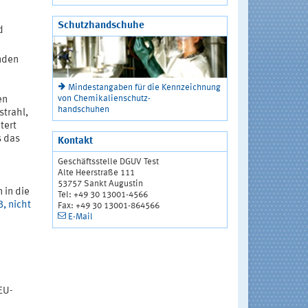
Schutzhandschuhe
d
nden
Mindestangaben für die Kennzeichnung
von Chemikalienschutz-
en
handschuhen
strahl,
tert
s das
Kontakt
Geschäftsstelle DGUV Test
Alte Heerstraße 111
53757 Sankt Augustin
 in die
Tel: +49 30 13001-4566
, nicht
Fax: +49 30 13001-864566
E-Mail
EU-