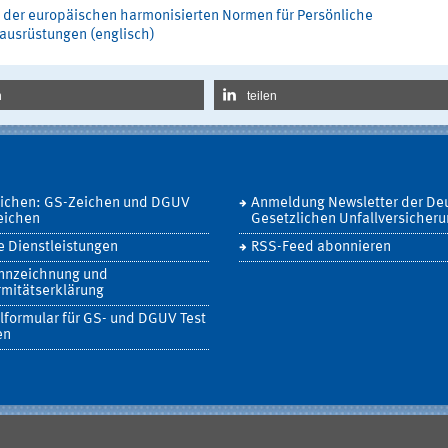
e der europäischen harmonisierten Normen für Persönliche
ausrüstungen (englisch)
n
teilen
eichen: GS-Zeichen und DGUV
Anmeldung Newsletter der De
eichen
Gesetzlichen Unfallversicher
 Dienstleistungen
RSS-Feed abonnieren
nnzeichnung und
mitätserklärung
lformular für GS- und DGUV Test
en