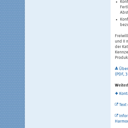
Konf
Fert
Abs
Konf
bezo
Freiwil
und II
der Kat
Kennze
Produkt
Über
(PDF, 3
Weiter
Kont
Text
Info
Harmon