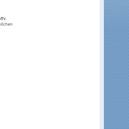
ffV.
hlichen