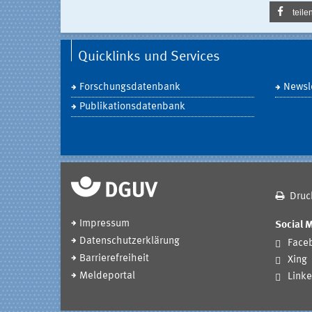
teile
Quicklinks und Services
Forschungsdatenbank
Newsle
Publikationsdatenbank
Druc
Impressum
Social 
Datenschutzerklärung
Face
Barrierefreiheit
Xing
Meldeportal
Linke