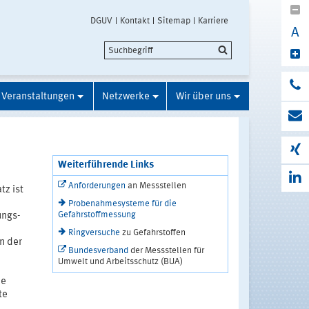
DGUV
Kontakt
Sitemap
Karriere
A
Veranstaltungen
Netzwerke
Wir über uns
Weiterführende Links
Anforderungen
an Messstellen
tz ist
Probenahmesysteme für die
Gefahrstoffmessung
ungs-
h
Ringversuche
zu Gefahrstoffen
n der
Bundesverband
der Messstellen für
Umwelt und Arbeitsschutz (BUA)
ne
te