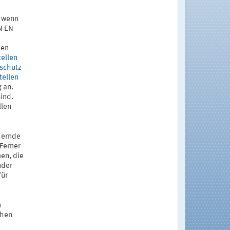
, wenn
N EN
den
tellen
sschutz
tellen
 an.
sind.
llen
hernde
Ferner
en, die
nder
für
n
chen