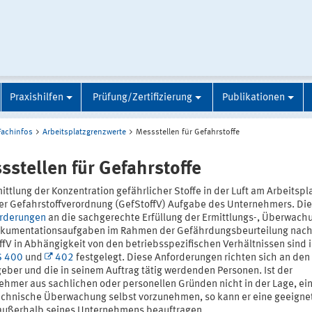
Praxishilfen
Prüfung/Zertifizierung
Publikationen
Fachinfos
Arbeitsplatzgrenzwerte
Messstellen für Gefahrstoffe
sstellen für Gefahrstoffe
ittlung der Konzentration gefährlicher Stoffe in der Luft am Arbeitspla
er Gefahrstoffverordnung (GefStoffV) Aufgabe des Unternehmers. Die
rderungen
an die sachgerechte Erfüllung der Ermittlungs-, Überwach
kumentationsaufgaben im Rahmen der Gefährdungsbeurteilung nac
ffV in Abhängigkeit von den betriebsspezifischen Verhältnissen sind i
S 400
und
402
festgelegt. Diese Anforderungen richten sich an den
eber und die in seinem Auftrag tätig werdenden Personen. Ist der
ehmer aus sachlichen oder personellen Gründen nicht in der Lage, ei
chnische Überwachung selbst vorzunehmen, so kann er eine geeigne
 außerhalb seines Unternehmens beauftragen.