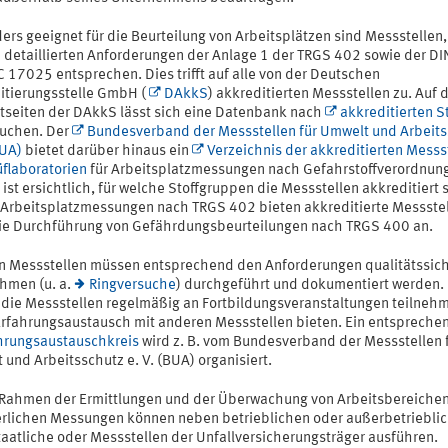
ers geeignet für die Beurteilung von Arbeitsplätzen sind Messstellen
n detaillierten Anforderungen der Anlage 1 der TRGS 402 sowie der DI
 17025 entsprechen. Dies trifft auf alle von der Deutschen
itierungsstelle GmbH (
DAkkS
) akkreditierten Messstellen zu. Auf 
etseiten der DAkkS lässt sich eine Datenbank nach
akkreditierten S
uchen. Der
Bundesverband der Messstellen für Umwelt und Arbeit
BUA)
bietet darüber hinaus ein
Verzeichnis der akkreditierten Messs
üflaboratorien
für Arbeitsplatzmessungen nach Gefahrstoffverordnung
ist ersichtlich, für welche Stoffgruppen die Messstellen akkreditiert 
Arbeitsplatzmessungen nach TRGS 402 bieten akkreditierte Messste
ie Durchführung von Gefährdungsbeurteilungen nach TRGS 400 an.
n Messstellen müssen entsprechend den Anforderungen qualitätssic
men (u. a.
Ringversuche
) durchgeführt und dokumentiert werden. 
n die Messstellen regelmäßig an Fortbildungsveranstaltungen teilnehm
Erfahrungsaustausch mit anderen Messstellen bieten. Ein entspreche
hrungsaustauschkreis
wird z. B. vom Bundesverband der Messstellen 
und Arbeitsschutz e. V. (BUA) organisiert.
 Rahmen der Ermittlungen und der Überwachung von Arbeitsbereiche
erlichen Messungen können neben betrieblichen oder außerbetriebli
taatliche oder Messstellen der Unfallversicherungsträger ausführen.