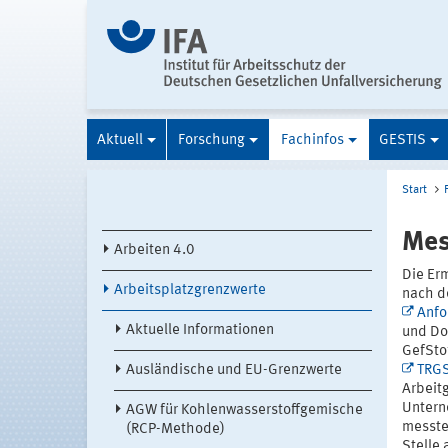
Aktuell
Forschung
Fachinfos
GESTIS
Start
Mes
Arbeiten 4.0
Die Erm
Arbeitsplatzgrenzwerte
nach d
Anfo
Aktuelle Informationen
und Do
GefSto
Ausländische und EU-Grenzwerte
TRG
Arbeitg
Untern
AGW für Kohlenwasserstoffgemische
messte
(RCP-Methode)
Stelle