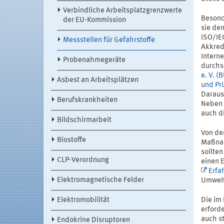
Verbindliche Arbeitsplatzgrenzwerte
Besond
der EU-Kommission
sie de
ISO/IEC
Messstellen für Gefahrstoffe
Akkred
Intern
Probenahmegeräte
durchs
e. V. (
Asbest an Arbeitsplätzen
und Pr
Daraus 
Berufskrankheiten
Neben 
auch d
Bildschirmarbeit
Von de
Biostoffe
Maßnah
sollte
CLP-Verordnung
einen 
Erfa
Elektromagnetische Felder
Umwelt 
Elektromobilität
Die im
erford
auch s
Endokrine Disruptoren