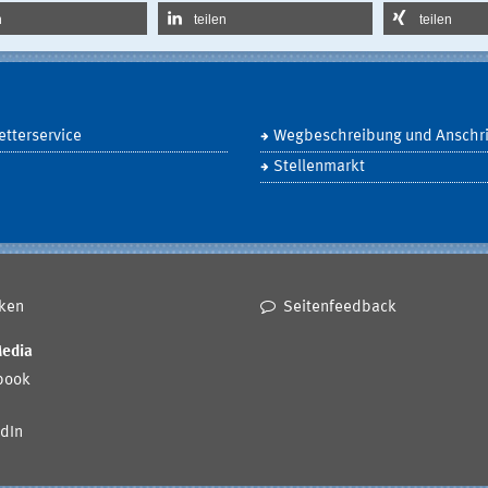
n
teilen
teilen
tterservice
Wegbeschreibung und Anschri
Stellenmarkt
ken
Seitenfeedback
Media
book
dIn