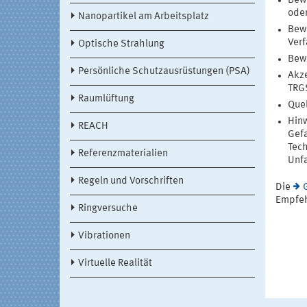
Bew
oder
Nanopartikel am Arbeitsplatz
Bewe
Verf
Optische Strahlung
Bewe
Persönliche Schutzausrüstungen (PSA)
Akze
TRG
Raumlüftung
Que
Hinw
REACH
Gefa
Tech
Referenzmaterialien
Unfa
Regeln und Vorschriften
Die
Empfeh
Ringversuche
Vibrationen
Virtuelle Realität