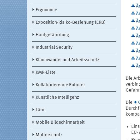
Än
Ergonomie
Ä
Än
Exposition-Risiko-Beziehung (ERB)
Ä
Hautgefährdung
Än
Ä
Industrial Security
Än
Ä
Klimawandel und Arbeitsschutz
Än
KMR-Liste
Die Ar
verbin
Kollaborierende Roboter
Gefahrs
Künstliche Intelligenz
Die
Durchf
Lärm
kompak
Mobile Bildschirmarbeit
Eins
EU-
Mutterschutz