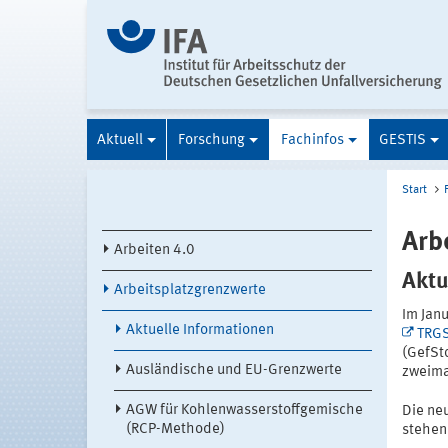
Aktuell
Forschung
Fachinfos
GESTIS
Start
Arb
Arbeiten 4.0
Aktu
Arbeitsplatzgrenzwerte
Im Jan
Aktuelle Informationen
TRG
(GefSt
Ausländische und EU-Grenzwerte
zweimal
AGW für Kohlenwasserstoffgemische
Die ne
(RCP-Methode)
stehen