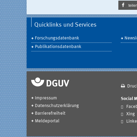
teile
Quicklinks und Services
Forschungsdatenbank
Newsle
Publikationsdatenbank
Druc
Impressum
Social 
Datenschutzerklärung
Face
Barrierefreiheit
Xing
Meldeportal
Linke