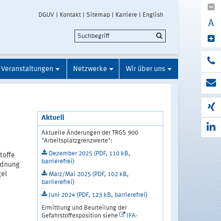
DGUV
Kontakt
Sitemap
Karriere
English
A
Veranstaltungen
Netzwerke
Wir über uns
Aktuell
Aktuelle Änderungen der TRGS 900
"Arbeitsplatzgrenzwerte":
Dezember 2025 (PDF, 110 kB,
toffe
barrierefrei)
rdnung
gel
März/Mai 2025 (PDF, 102 kB,
barrierefrei)
Juni 2024 (PDF, 123 kB, barrierefrei)
Ermittlung und Beurteilung der
Gefahrstoffexposition siehe
IFA-