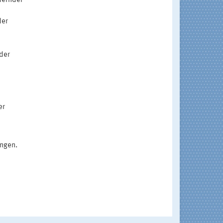
dernder
der
der
er
ungen.