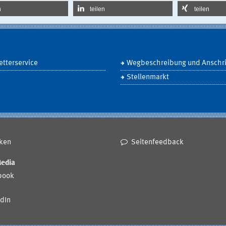
n
teilen
teilen
tterservice
Wegbeschreibung und Anschri
Stellenmarkt
ken
Seitenfeedback
Media
book
dIn