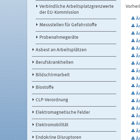
Verbindliche Arbeitsplatzgrenzwerte
Vorher
der EU-Kommission
Ä
Messstellen für Gefahrstoffe
Än
Ä
Probenahmegeräte
Än
Än
Asbest an Arbeitsplätzen
Än
Berufskrankheiten
Än
Än
Bildschirmarbeit
Än
Ä
Biostoffe
Än
CLP-Verordnung
Än
Än
Elektromagnetische Felder
Ä
Än
Elektromobilität
Ä
Endokrine Disruptoren
Ä