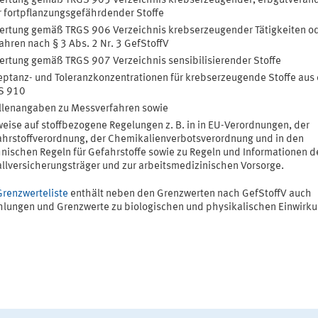
ertung gemäß TRGS 905 Verzeichnis krebserzeugender, erbgutverän
 fortpflanzungsgefährdender Stoffe
rtung gemäß TRGS 906 Verzeichnis krebserzeugender Tätigkeiten o
ahren nach § 3 Abs. 2 Nr. 3 GefStoffV
rtung gemäß TRGS 907 Verzeichnis sensibilisierender Stoffe
ptanz- und Toleranzkonzentrationen für krebserzeugende Stoffe aus 
S 910
llenangaben zu Messverfahren sowie
eise auf stoffbezogene Regelungen z. B. in in EU-Verordnungen, der
hrstoffverordnung, der Chemikalienverbotsverordnung und in den
nischen Regeln für Gefahrstoffe sowie zu Regeln und Informationen d
llversicherungsträger und zur arbeitsmedizinischen Vorsorge.
Grenzwerteliste
enthält neben den Grenzwerten nach GefStoffV auch
lungen und Grenzwerte zu biologischen und physikalischen Einwirk