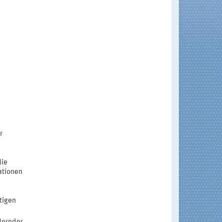
n
r
die
ationen
tigen