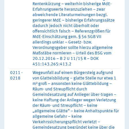
Rentenkürzung – weiterhin bisherige MdE-
Erfahrungswerte heranzuziehen – zwar
abweichende Literaturmeinungen bezgl.
geringerer MdE – bisherige Erfahrungssätze
dadurch jedoch nicht überholt oder
offensichtlich falsch – Referenzgrößen für
MdE-Einschätzung gem. § 56 SGB VII
allerdings unklar – Gesetz- bzw.
Verordnungsgeber sollte hierzu allgemeine
Maßstäbe normieren – Urteil des BSG vom
20.12.2016 – B 2 U 11/15 R – DOK
451:143.265:413.2
0211 -
Wegeunfall auf einem Bürgersteig aufgrund
0218
von Glatteisbildung – glatte Stelle nur etwa 1
m² groß – ansonsten keine Glättebildung –
Räum- und Streupflicht durch
Gemeindesatzung auf Anlieger über-tragen –
keine Haftung der Anlieger wegen Verletzung
der Räum- und Streupflicht – keine
„allgemeine Glätte“ – keine Anhaltspunkte für
allgemeine Gefahr – keine
Verkehrssicherungspflicht verletzt –
Gemeindesatzung begründet keine über die