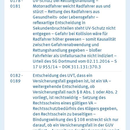
0178 -
UV-Schutz bei Rettungshandlung –
0181
Motorradfahrer weicht Radfahrer aus und
stürzt – Rettung des Radfahrers aus
Gesundheits- oder Lebensgefahr –
reflexartige Entscheidung in
Sekundenbruchteilen steht UV-Schutz nicht
entgegen – Gefahr bei Kollision wäre für
Radfahrer höher gewesen – somit Kausalität
zwischen Gefahrenabwendung und
Rettungshandlung gegeben – bloßer
Fahrfehler als Unfallursache nicht indiziert –
Urteil des SG Dortmund vom 02.11.2016 – S
17 U 955/14 – DOK 311.131:370.3
0182 -
Entscheidung des UVT, dass ein
0189
Versicherungsfall gegeben ist, ist ein VA –
weitergehende Entscheidung, ob
Versicherungsfall nach § 8 Abs. 1 oder Abs. 2
vorliegt, ist rechtswidrig – Setzung des
Rechtsscheins eines gültigen VA –
Rechtsschutzbedürfnis des Klägers gegeben,
den Rechtsschein zu beseitigen –
Bindungswirkung des § 108 erstreckt sich nur
darauf, ob ein Versicherungsfall in der GUV