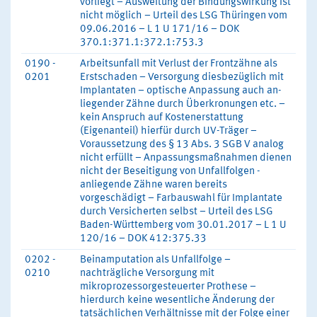
vorliegt – Ausweitung der Bindungswirkung ist
nicht möglich – Urteil des LSG Thüringen vom
09.06.2016 – L 1 U 171/16 – DOK
370.1:371.1:372.1:753.3
0190 -
Arbeitsunfall mit Verlust der Frontzähne als
0201
Erstschaden – Versorgung diesbezüglich mit
Implantaten – optische Anpassung auch an-
liegender Zähne durch Überkronungen etc. –
kein Anspruch auf Kostenerstattung
(Eigenanteil) hierfür durch UV-Träger –
Voraussetzung des § 13 Abs. 3 SGB V analog
nicht erfüllt – Anpassungsmaßnahmen dienen
nicht der Beseitigung von Unfallfolgen -
anliegende Zähne waren bereits
vorgeschädigt – Farbauswahl für Implantate
durch Versicherten selbst – Urteil des LSG
Baden-Württemberg vom 30.01.2017 – L 1 U
120/16 – DOK 412:375.33
0202 -
Beinamputation als Unfallfolge –
0210
nachträgliche Versorgung mit
mikroprozessorgesteuerter Prothese –
hierdurch keine wesentliche Änderung der
tatsächlichen Verhältnisse mit der Folge einer