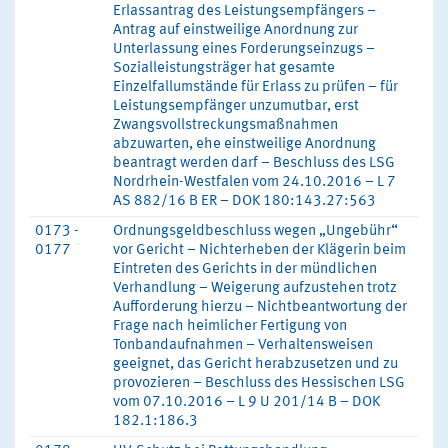
Erlassantrag des Leistungsempfängers –
Antrag auf einstweilige Anordnung zur
Unterlassung eines Forderungseinzugs –
Sozialleistungsträger hat gesamte
Einzelfallumstände für Erlass zu prüfen – für
Leistungsempfänger unzumutbar, erst
Zwangsvollstreckungsmaßnahmen
abzuwarten, ehe einstweilige Anordnung
beantragt werden darf – Beschluss des LSG
Nordrhein-Westfalen vom 24.10.2016 – L 7
AS 882/16 B ER – DOK 180:143.27:563
0173 -
Ordnungsgeldbeschluss wegen „Ungebühr“
0177
vor Gericht – Nichterheben der Klägerin beim
Eintreten des Gerichts in der mündlichen
Verhandlung – Weigerung aufzustehen trotz
Aufforderung hierzu – Nichtbeantwortung der
Frage nach heimlicher Fertigung von
Tonbandaufnahmen – Verhaltensweisen
geeignet, das Gericht herabzusetzen und zu
provozieren – Beschluss des Hessischen LSG
vom 07.10.2016 – L 9 U 201/14 B – DOK
182.1:186.3