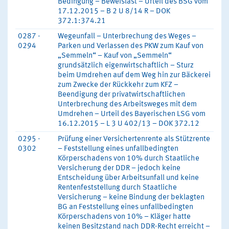
Bedingung – Beweislast – Urteil des BSG vom
17.12.2015 – B 2 U 8/14 R – DOK
372.1:374.21
0287 -
Wegeunfall – Unterbrechung des Weges –
0294
Parken und Verlassen des PKW zum Kauf von
„Semmeln“ – Kauf von „Semmeln“
grundsätzlich eigenwirtschaftlich – Sturz
beim Umdrehen auf dem Weg hin zur Bäckerei
zum Zwecke der Rückkehr zum KFZ –
Beendigung der privatwirtschaftlichen
Unterbrechung des Arbeitsweges mit dem
Umdrehen – Urteil des Bayerischen LSG vom
16.12.2015 – L 3 U 402/13 – DOK 372.12
0295 -
Prüfung einer Versichertenrente als Stützrente
0302
– Feststellung eines unfallbedingten
Körperschadens von 10% durch Staatliche
Versicherung der DDR – jedoch keine
Entscheidung über Arbeitsunfall und keine
Rentenfeststellung durch Staatliche
Versicherung – keine Bindung der beklagten
BG an Feststellung eines unfallbedingten
Körperschadens von 10% – Kläger hatte
keinen Besitzstand nach DDR-Recht erreicht –