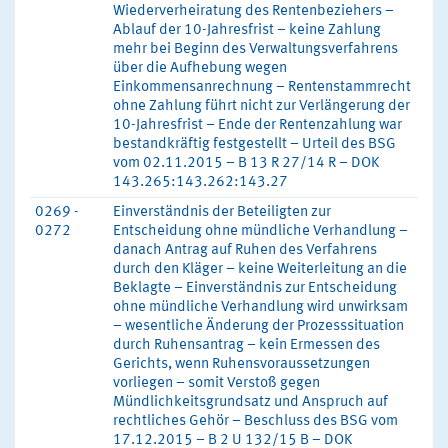
Wiederverheiratung des Rentenbeziehers –
Ablauf der 10-Jahresfrist – keine Zahlung
mehr bei Beginn des Verwaltungsverfahrens
über die Aufhebung wegen
Einkommensanrechnung – Rentenstammrecht
ohne Zahlung führt nicht zur Verlängerung der
10-Jahresfrist – Ende der Rentenzahlung war
bestandkräftig festgestellt – Urteil des BSG
vom 02.11.2015 – B 13 R 27/14 R – DOK
143.265:143.262:143.27
0269 -
Einverständnis der Beteiligten zur
0272
Entscheidung ohne mündliche Verhandlung –
danach Antrag auf Ruhen des Verfahrens
durch den Kläger – keine Weiterleitung an die
Beklagte – Einverständnis zur Entscheidung
ohne mündliche Verhandlung wird unwirksam
– wesentliche Änderung der Prozesssituation
durch Ruhensantrag – kein Ermessen des
Gerichts, wenn Ruhensvoraussetzungen
vorliegen – somit Verstoß gegen
Mündlichkeitsgrundsatz und Anspruch auf
rechtliches Gehör – Beschluss des BSG vom
17.12.2015 – B 2 U 132/15 B – DOK