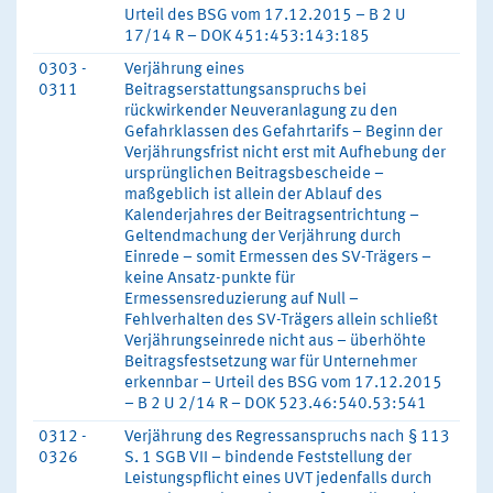
Urteil des BSG vom 17.12.2015 – B 2 U
17/14 R – DOK 451:453:143:185
0303 -
Verjährung eines
0311
Beitragserstattungsanspruchs bei
rückwirkender Neuveranlagung zu den
Gefahrklassen des Gefahrtarifs – Beginn der
Verjährungsfrist nicht erst mit Aufhebung der
ursprünglichen Beitragsbescheide –
maßgeblich ist allein der Ablauf des
Kalenderjahres der Beitragsentrichtung –
Geltendmachung der Verjährung durch
Einrede – somit Ermessen des SV-Trägers –
keine Ansatz-punkte für
Ermessensreduzierung auf Null –
Fehlverhalten des SV-Trägers allein schließt
Verjährungseinrede nicht aus – überhöhte
Beitragsfestsetzung war für Unternehmer
erkennbar – Urteil des BSG vom 17.12.2015
– B 2 U 2/14 R – DOK 523.46:540.53:541
0312 -
Verjährung des Regressanspruchs nach § 113
0326
S. 1 SGB VII – bindende Feststellung der
Leistungspflicht eines UVT jedenfalls durch