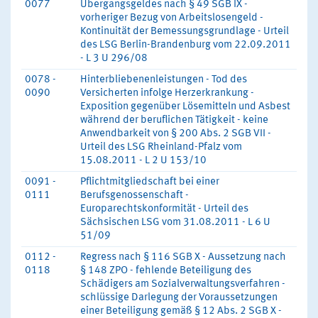
0077
Übergangsgeldes nach § 49 SGB IX -
vorheriger Bezug von Arbeitslosengeld -
Kontinuität der Bemessungsgrundlage - Urteil
des LSG Berlin-Brandenburg vom 22.09.2011
- L 3 U 296/08
0078 -
Hinterbliebenenleistungen - Tod des
0090
Versicherten infolge Herzerkrankung -
Exposition gegenüber Lösemitteln und Asbest
während der beruflichen Tätigkeit - keine
Anwendbarkeit von § 200 Abs. 2 SGB VII -
Urteil des LSG Rheinland-Pfalz vom
15.08.2011 - L 2 U 153/10
0091 -
Pflichtmitgliedschaft bei einer
0111
Berufsgenossenschaft -
Europarechtskonformität - Urteil des
Sächsischen LSG vom 31.08.2011 - L 6 U
51/09
0112 -
Regress nach § 116 SGB X - Aussetzung nach
0118
§ 148 ZPO - fehlende Beteiligung des
Schädigers am Sozialverwaltungsverfahren -
schlüssige Darlegung der Voraussetzungen
einer Beteiligung gemäß § 12 Abs. 2 SGB X -