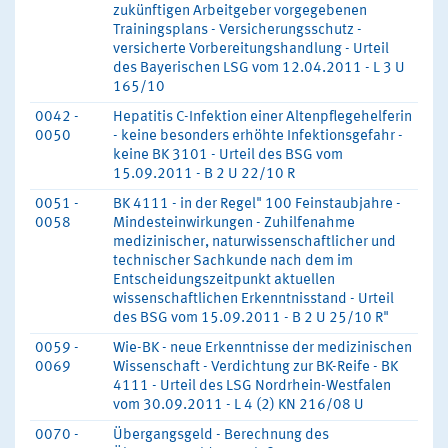
zukünftigen Arbeitgeber vorgegebenen
Trainingsplans - Versicherungsschutz -
versicherte Vorbereitungshandlung - Urteil
des Bayerischen LSG vom 12.04.2011 - L 3 U
165/10
0042 -
Hepatitis C-Infektion einer Altenpflegehelferin
0050
- keine besonders erhöhte Infektionsgefahr -
keine BK 3101 - Urteil des BSG vom
15.09.2011 - B 2 U 22/10 R
0051 -
BK 4111 - in der Regel" 100 Feinstaubjahre -
0058
Mindesteinwirkungen - Zuhilfenahme
medizinischer, naturwissenschaftlicher und
technischer Sachkunde nach dem im
Entscheidungszeitpunkt aktuellen
wissenschaftlichen Erkenntnisstand - Urteil
des BSG vom 15.09.2011 - B 2 U 25/10 R"
0059 -
Wie-BK - neue Erkenntnisse der medizinischen
0069
Wissenschaft - Verdichtung zur BK-Reife - BK
4111 - Urteil des LSG Nordrhein-Westfalen
vom 30.09.2011 - L 4 (2) KN 216/08 U
0070 -
Übergangsgeld - Berechnung des