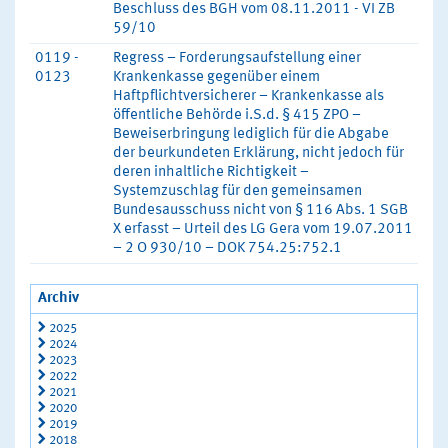
Beschluss des BGH vom 08.11.2011 - VI ZB
59/10
0119 -
Regress – Forderungsaufstellung einer
0123
Krankenkasse gegenüber einem
Haftpflichtversicherer – Krankenkasse als
öffentliche Behörde i.S.d. § 415 ZPO –
Beweiserbringung lediglich für die Abgabe
der beurkundeten Erklärung, nicht jedoch für
deren inhaltliche Richtigkeit –
Systemzuschlag für den gemeinsamen
Bundesausschuss nicht von § 116 Abs. 1 SGB
X erfasst – Urteil des LG Gera vom 19.07.2011
– 2 O 930/10 – DOK 754.25:752.1
Archiv
2025
2024
2023
2022
2021
2020
2019
2018