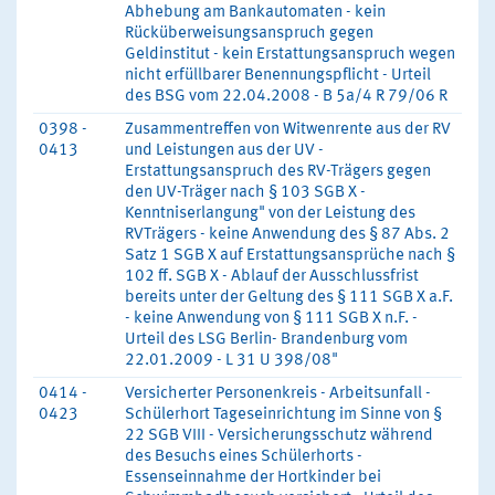
Abhebung am Bankautomaten - kein
Rücküberweisungsanspruch gegen
Geldinstitut - kein Erstattungsanspruch wegen
nicht erfüllbarer Benennungspflicht - Urteil
des BSG vom 22.04.2008 - B 5a/4 R 79/06 R
0398 -
Zusammentreffen von Witwenrente aus der RV
0413
und Leistungen aus der UV -
Erstattungsanspruch des RV-Trägers gegen
den UV-Träger nach § 103 SGB X -
Kenntniserlangung" von der Leistung des
RVTrägers - keine Anwendung des § 87 Abs. 2
Satz 1 SGB X auf Erstattungsansprüche nach §
102 ff. SGB X - Ablauf der Ausschlussfrist
bereits unter der Geltung des § 111 SGB X a.F.
- keine Anwendung von § 111 SGB X n.F. -
Urteil des LSG Berlin- Brandenburg vom
22.01.2009 - L 31 U 398/08"
0414 -
Versicherter Personenkreis - Arbeitsunfall -
0423
Schülerhort Tageseinrichtung im Sinne von §
22 SGB VIII - Versicherungsschutz während
des Besuchs eines Schülerhorts -
Essenseinnahme der Hortkinder bei