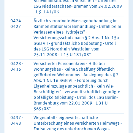
Schwimmbadbesuch versichert - Urteil des
LSG Niedersachsen- Bremen vom 24.02.2009
- L 9 U 41/06
0424 -
Ärztlich verordnete Massagebehandlung im
0427
Rahmen stationärer Behandlung - Unfall beim
Verlassen eines Hydrojets" -
Versicherungsschutz nach § 2 Abs. 1 Nr. 15a
SGB VII - grundsätzliche Bedeutung - Urteil
des LSG Nordrhein-Westfalen vom
25.11.2008 - L 15 U 181/08"
0428 -
Versicherter Personenkreis - Hilfe bei
0436
Wohnungsbau - keine Schaffung öffentlich
geförderten Wohnraums - Auslegung des § 2
Abs. 1 Nr. 16 SGB VII - Förderung durch
Eigenheimzulage unbeachtlich - kein Wie-
Beschäftigter" - verwandtschaftlich geprägte
Gefälligkeitsleistung - Urteil des LSG Berlin-
Brandenburg vom 22.01.2009 - L 31 U
369/08"
0437 -
Wegeunfall - eigenwirtschaftliche
0448
Unterbrechung eines versicherten Heimwegs -
Fortsetzung des unterbrochenen Weges -