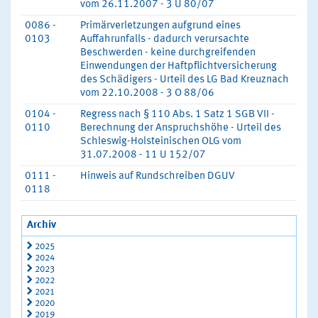
vom 26.11.2007 - 3 U 80/07
0086 -
Primärverletzungen aufgrund eines
0103
Auffahrunfalls - dadurch verursachte
Beschwerden - keine durchgreifenden
Einwendungen der Haftpflichtversicherung
des Schädigers - Urteil des LG Bad Kreuznach
vom 22.10.2008 - 3 O 88/06
0104 -
Regress nach § 110 Abs. 1 Satz 1 SGB VII -
0110
Berechnung der Anspruchshöhe - Urteil des
Schleswig-Holsteinischen OLG vom
31.07.2008 - 11 U 152/07
0111 -
Hinweis auf Rundschreiben DGUV
0118
Archiv
2025
2024
2023
2022
2021
2020
2019