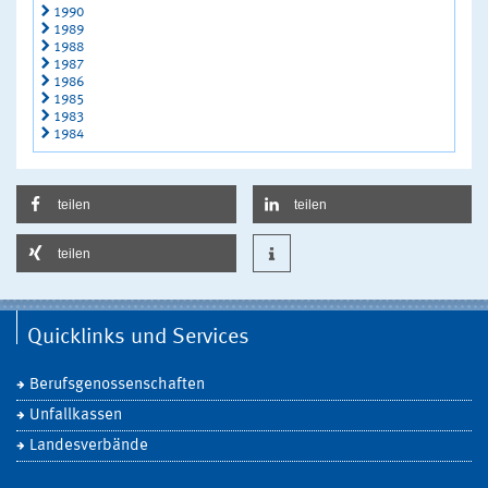
1990
1989
1988
1987
1986
1985
1983
1984
teilen
teilen
teilen
Quicklinks und Services
Berufsgenossenschaften
Unfallkassen
Landesverbände