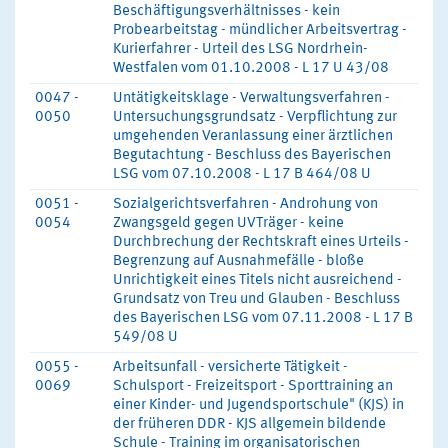
Beschäftigungsverhältnisses - kein
Probearbeitstag - mündlicher Arbeitsvertrag -
Kurierfahrer - Urteil des LSG Nordrhein-
Westfalen vom 01.10.2008 - L 17 U 43/08
0047 -
Untätigkeitsklage - Verwaltungsverfahren -
0050
Untersuchungsgrundsatz - Verpflichtung zur
umgehenden Veranlassung einer ärztlichen
Begutachtung - Beschluss des Bayerischen
LSG vom 07.10.2008 - L 17 B 464/08 U
0051 -
Sozialgerichtsverfahren - Androhung von
0054
Zwangsgeld gegen UVTräger - keine
Durchbrechung der Rechtskraft eines Urteils -
Begrenzung auf Ausnahmefälle - bloße
Unrichtigkeit eines Titels nicht ausreichend -
Grundsatz von Treu und Glauben - Beschluss
des Bayerischen LSG vom 07.11.2008 - L 17 B
549/08 U
0055 -
Arbeitsunfall - versicherte Tätigkeit -
0069
Schulsport - Freizeitsport - Sporttraining an
einer Kinder- und Jugendsportschule" (KJS) in
der früheren DDR - KJS allgemein bildende
Schule - Training im organisatorischen