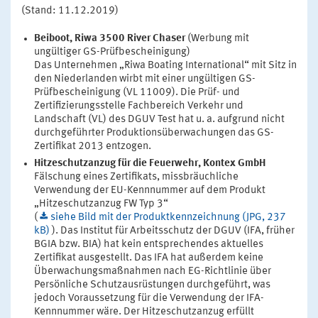
(Stand: 11.12.2019)
Beiboot, Riwa 3500 River Chaser
(Werbung mit
ungültiger GS-Prüfbescheinigung)
Das Unternehmen „Riwa Boating International“ mit Sitz in
den Niederlanden wirbt mit einer ungültigen GS-
Prüfbescheinigung (VL 11009). Die Prüf- und
Zertifizierungsstelle Fachbereich Verkehr und
Landschaft (VL) des DGUV Test hat u. a. aufgrund nicht
durchgeführter Produktionsüberwachungen das GS-
Zertifikat 2013 entzogen.
Hitzeschutzanzug für die Feuerwehr, Kontex GmbH
Fälschung eines Zertifikats, missbräuchliche
Verwendung der EU-Kennnummer auf dem Produkt
„Hitzeschutzanzug FW Typ 3“
(
siehe Bild mit der Produktkennzeichnung (JPG, 237
kB)
). Das Institut für Arbeitsschutz der DGUV (IFA, früher
BGIA bzw. BIA) hat kein entsprechendes aktuelles
Zertifikat ausgestellt. Das IFA hat außerdem keine
Überwachungsmaßnahmen nach EG-Richtlinie über
Persönliche Schutzausrüstungen durchgeführt, was
jedoch Voraussetzung für die Verwendung der IFA-
Kennnummer wäre. Der Hitzeschutzanzug erfüllt