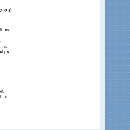
.2023)
it und
n
s
hen.
el pro
en.
h für