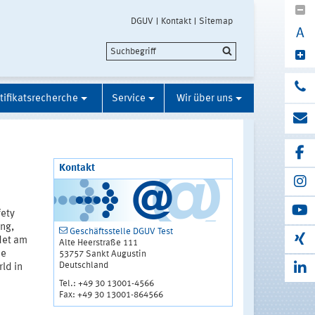
DGUV
Kontakt
Sitemap
A
tifikatsrecherche
Service
Wir über uns
Kontakt
ety
ng,
Geschäftsstelle DGUV Test
ndet am
Alte Heerstraße 111
ie
53757 Sankt Augustin
Deutschland
rld in
Tel.: +49 30 13001-4566
Fax: +49 30 13001-864566