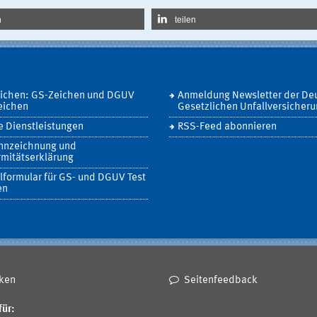
n
teilen
eichen: GS-Zeichen und DGUV
Anmeldung Newsletter der De
eichen
Gesetzlichen Unfallversicher
 Dienstleistungen
RSS-Feed abonnieren
nnzeichnung und
mitätserklärung
lformular für GS- und DGUV Test
en
ken
Seitenfeedback
für: