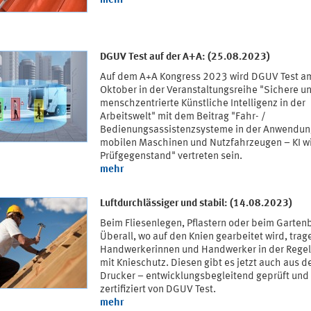
mehr
DGUV Test auf der A+A: (25.08.2023)
Auf dem A+A Kongress 2023 wird DGUV Test a
Oktober in der Veranstaltungsreihe "Sichere u
menschzentrierte Künstliche Intelligenz in der
Arbeitswelt" mit dem Beitrag "Fahr- /
Bedienungsassistenzsysteme in der Anwendun
mobilen Maschinen und Nutzfahrzeugen – KI w
Prüfgegenstand" vertreten sein.
mehr
Luftdurchlässiger und stabil: (14.08.2023)
Beim Fliesenlegen, Pflastern oder beim Garten
Überall, wo auf den Knien gearbeitet wird, trag
Handwerkerinnen und Handwerker in der Rege
mit Knieschutz. Diesen gibt es jetzt auch aus 
Drucker – entwicklungsbegleitend geprüft und
zertifiziert von DGUV Test.
mehr