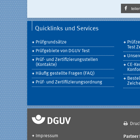
teile
Quicklinks und Services
Prüfgrundsätze
Prüfz
Test Z
Prüfgebiete von DGUV Test
Unsere
Prüf- und Zertifizierungsstellen
(Kontakte)
CE-Ke
Konfor
Häufig gestellte Fragen (FAQ)
Bestel
Prüf- und Zertifiizierungsordnung
Zeich
Druc
Impressum
Partner 