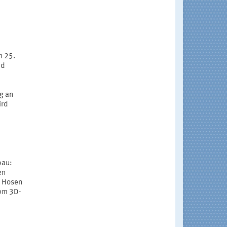
m 25.
nd
g an
ird
bau:
en
l Hosen
dem 3D-