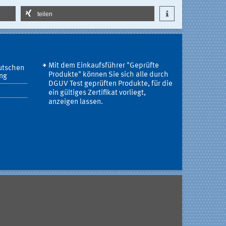
teilen
Mit dem Einkaufsführer "Geprüfte
utschen
Produkte" können Sie sich alle durch
ung
DGUV Test geprüften Produkte, für die
ein gültiges Zertifikat vorliegt,
anzeigen lassen.