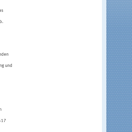
as
b.
enden
ung und
h
517