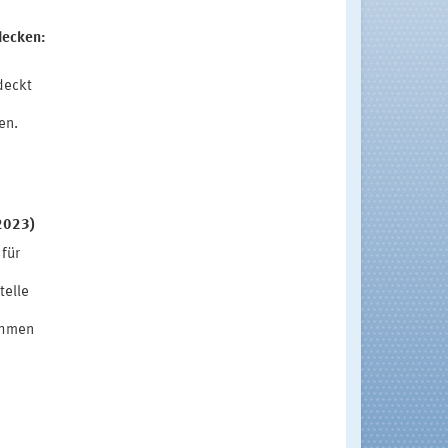
decken:
deckt
en.
.2023)
für
telle
ahmen