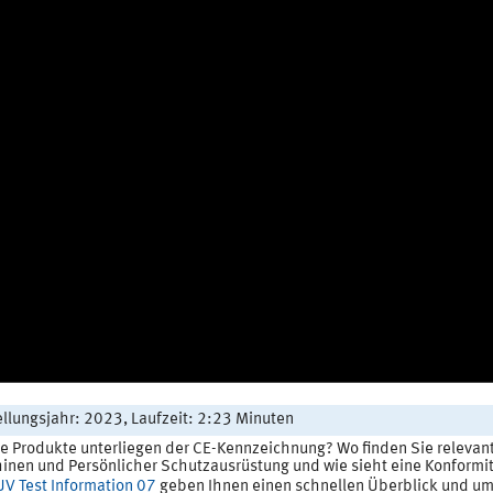
ellungsjahr: 2023, Laufzeit: 2:23 Minuten
e Produkte unterliegen der CE-Kennzeichnung? Wo finden Sie relevant
nen und Persönlicher Schutzausrüstung und wie sieht eine Konformitä
V Test Information 07
geben Ihnen einen schnellen Überblick und um