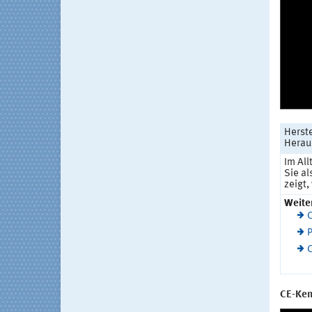
Herste
Herau
Im Al
Sie al
zeigt,
Weite
C
P
C
CE-Ken