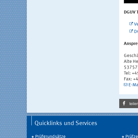
DGUV T
V
D
Anspre
Geschä
Alte H
53757 
Tel: +
Fax: +
E-Ma
teile
Quicklinks und Services
Prüfgrundsätze
Prüfz