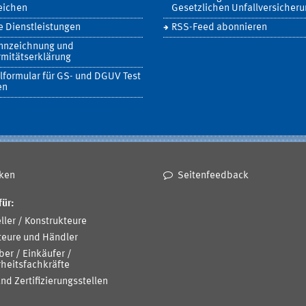
eichen
Gesetzlichen Unfallversicher
 Dienstleistungen
RSS-Feed abonnieren
nnzeichnung und
mitätserklärung
lformular für GS- und DGUV Test
en
ken
Seitenfeedback
für:
ller / Konstrukteure
teure und Händler
ber / Einkäufer /
heitsfachkräfte
und Zertifizierungsstellen