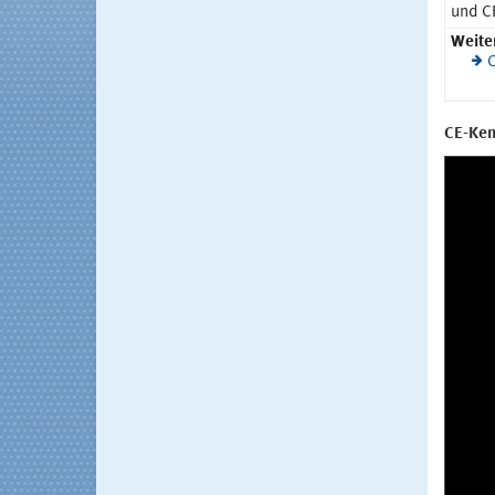
und C
Weite
C
CE-Ken