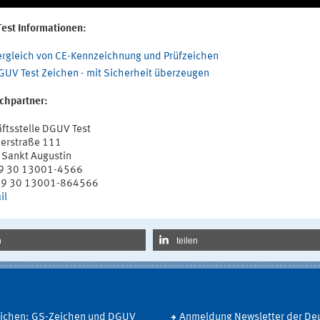
est Informationen:
ergleich von CE-Kennzeichnung und Prüfzeichen
GUV Test Zeichen - mit Sicherheit überzeugen
chpartner:
ftsstelle DGUV Test
eerstraße 111
Sankt Augustin
49 30 13001-4566
49 30 13001-864566
il
n
teilen
eichen: GS-Zeichen und DGUV
Anmeldung Newsletter der De