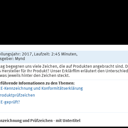
llungsjahr: 2017, Laufzeit: 2:45 Minuten,
sgeber: Mynd
ltag begegnen uns viele Zeichen, die auf Produkten angebracht sind.
s Hersteller für Ihr Produkt? Unser Erklärfilm erläutert den Untersc
 was jeweils hinter den Zeichen steckt.
rführende Informationen zu den Themen:
E-Kennzeichnung und Konformitätserklärung
roduktprüfzeichen
E-geprüft?
nzeichnung und Prüfzeichen - mit Untertitel