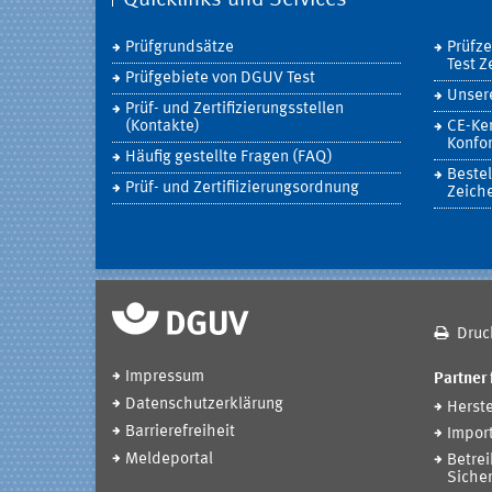
Quicklinks und Services
Prüfgrundsätze
Prüfz
Test Z
Prüfgebiete von DGUV Test
Unsere
Prüf- und Zertifizierungsstellen
(Kontakte)
CE-Ke
Konfor
Häufig gestellte Fragen (FAQ)
Bestel
Prüf- und Zertifiizierungsordnung
Zeich
Druc
Impressum
Partner 
Datenschutzerklärung
Herste
Barrierefreiheit
Impor
Meldeportal
Betrei
Sicher