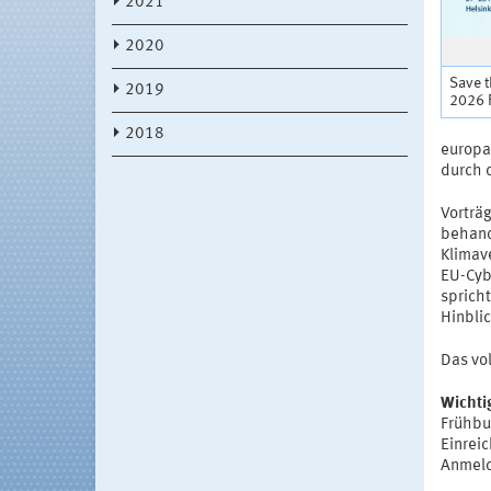
2021
2020
Save 
2019
2026 
2018
europa
durch 
Vorträ
behand
Klimav
EU-Cyb
spricht
Hinbli
Das vo
Wichti
Frühbu
Einrei
Anmeld