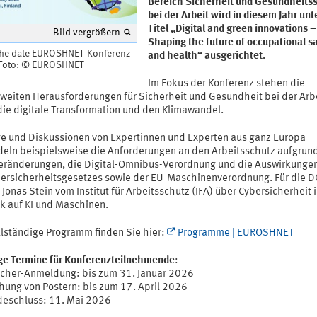
Bereich Sicherheit und Gesundheits
bei der Arbeit wird in diesem Jahr un
Titel „Digital and green innovations –
Bild vergrößern
Shaping the future of occupational s
the date EUROSHNET-Konferenz
and health“ ausgerichtet.
Foto: © EUROSHNET
Im Fokus der Konferenz stehen die
weiten Herausforderungen für Sicherheit und Gesundheit bei der Arb
die digitale Transformation und den Klimawandel.
ge und Diskussionen von Expertinnen und Experten aus ganz Europa
eln beispielsweise die Anforderungen an den Arbeitsschutz aufgrun
eränderungen, die Digital-Omnibus-Verordnung und die Auswirkunge
ersicherheitsgesetzes sowie der EU-Maschinenverordnung. Für die 
 Jonas Stein vom Institut für Arbeitsschutz (IFA) über Cybersicherheit 
ck auf KI und Maschinen.
llständige Programm finden Sie hier:
Programme | EUROSHNET
ge Termine für Konferenzteilnehmende
:
cher-Anmeldung: bis zum 31. Januar 2026
chung von Postern: bis zum 17. April 2026
eschluss: 11. Mai 2026