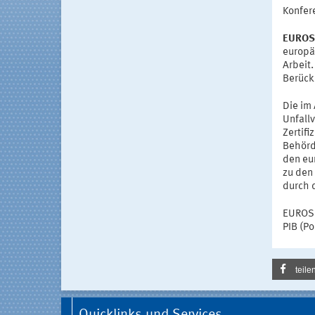
Konfer
EUROSH
europä
Arbeit
Berück
Die im
Unfallv
Zertif
Behörd
den eu
zu den
durch 
EUROSH
PIB (P
teile