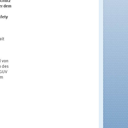
schutz
ter dem
afety
eit
d von
n des
DGUV
im