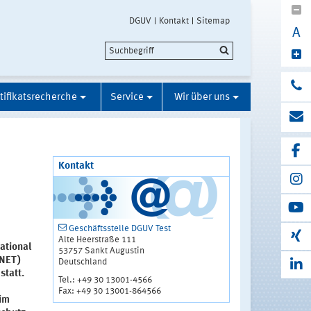
DGUV
Kontakt
Sitemap
A
tifikatsrecherche
Service
Wir über uns
Kontakt
Geschäftsstelle DGUV Test
Alte Heerstraße 111
ational
53757 Sankt Augustin
HNET)
Deutschland
statt.
Tel.: +49 30 13001-4566
Fax: +49 30 13001-864566
 im