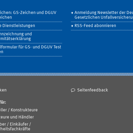
eichen: GS-Zeichen und DGUV
Anmeldung Newsletter der De
eichen
Gesetzlichen Unfallversicher
 Dienstleistungen
RSS-Feed abonnieren
nnzeichnung und
mitätserklärung
lformular für GS- und DGUV Test
en
ken
Seitenfeedback
für:
ller / Konstrukteure
teure und Händler
ber / Einkäufer /
heitsfachkräfte