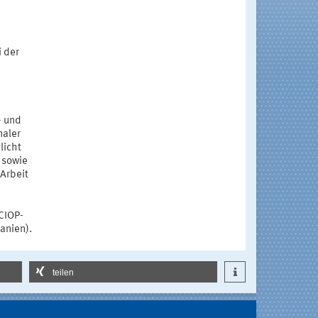
 der
- und
naler
licht
 sowie
Arbeit
CIOP-
anien).
teilen