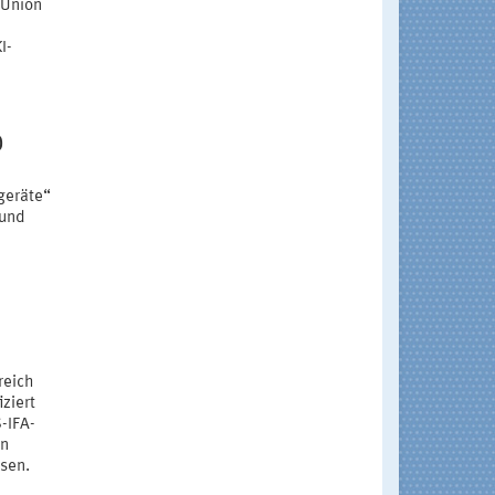
 Union
I-
)
geräte“
 und
reich
iziert
-IFA-
en
isen.