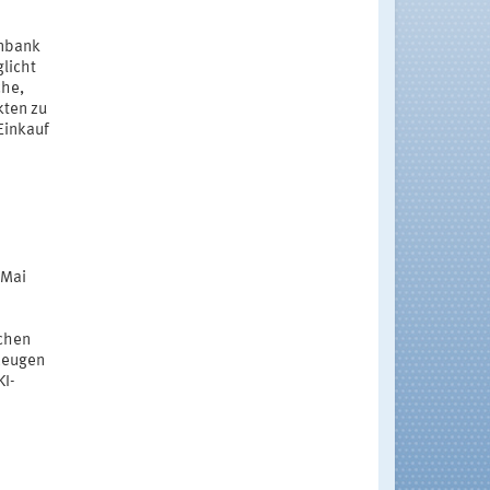
enbank
licht
che,
kten zu
Einkauf
 Mai
schen
zeugen
KI-