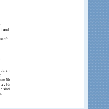
g
:
 1 und
Kraft.
)
 durch
t
ium für
tze für
en sind
n.