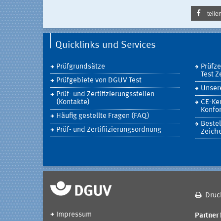
teile
Quicklinks und Services
Prüfgrundsätze
Prüfz
Test Z
Prüfgebiete von DGUV Test
Unsere
Prüf- und Zertifizierungsstellen
(Kontakte)
CE-Ke
Konfor
Häufig gestellte Fragen (FAQ)
Bestel
Prüf- und Zertifiizierungsordnung
Zeich
Druc
Impressum
Partner 