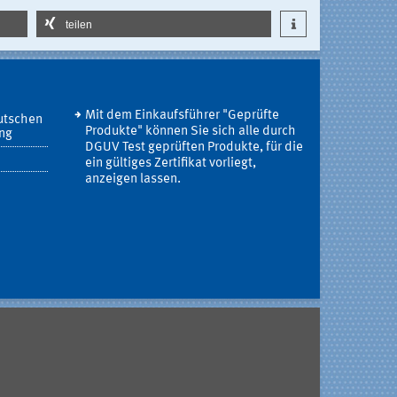
teilen
Mit dem Einkaufsführer "Geprüfte
utschen
Produkte" können Sie sich alle durch
ung
DGUV Test geprüften Produkte, für die
ein gültiges Zertifikat vorliegt,
anzeigen lassen.