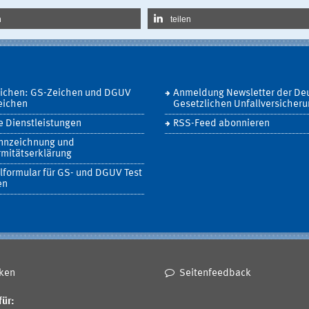
n
teilen
eichen: GS-Zeichen und DGUV
Anmeldung Newsletter der De
eichen
Gesetzlichen Unfallversicher
 Dienstleistungen
RSS-Feed abonnieren
nnzeichnung und
mitätserklärung
lformular für GS- und DGUV Test
en
ken
Seitenfeedback
für: