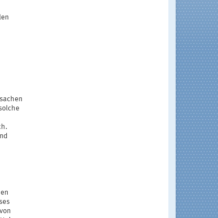
len
rsachen
solche
ch.
und
hen
eses
 von