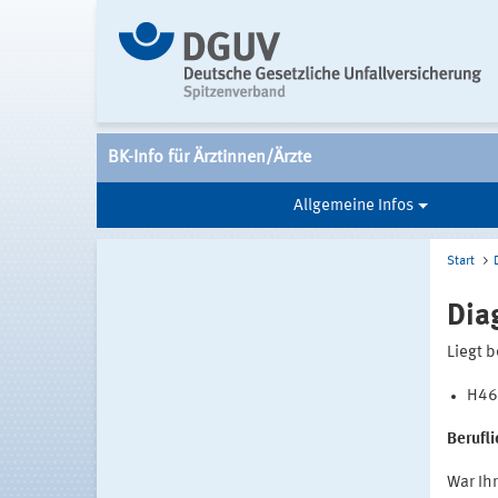
BK-Info für Ärztinnen/Ärzte
Allgemeine Infos
Start
Dia
Liegt b
H46 
Berufl
War Ihr