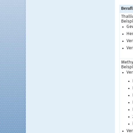
Berufl
Thall
Beispi
Gew
Her
Ver
Ver
Methy
Beispi
Ver
Ver