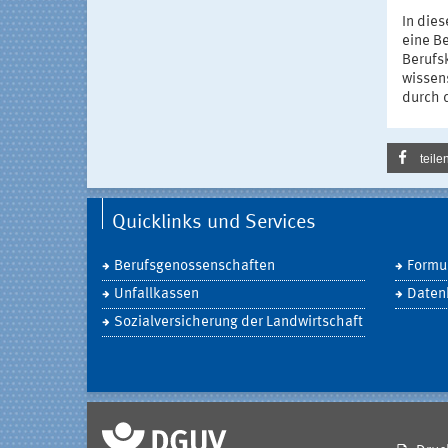
In die
eine Be
Berufsk
wissen
durch 
teile
Quicklinks und Services
Berufsgenossenschaften
Formul
Unfallkassen
Daten
Sozialversicherung der Landwirtschaft