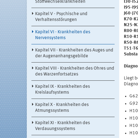
Stoffwechselkrankheiten
I30-I5
I95-I9
J60-J7
Kapitel V - Psychische und
K70-K7
Verhaltensstörungen
N25-N2
R00-R0
Kapitel VI - Krankheiten des
R10-R1
Nervensystems
R50-R
T51-T6
Kapitel VII - Krankheiten des Auges und
Substa
der Augenanhangsgebilde
Diagno
Kapitel VIII - Krankheiten des Ohres und
des Warzenfortsatzes
Liegt b
Diagno
Kapitel IX - Krankheiten des
Kreislaufsystems
G62.
G92
Kapitel X - Krankheiten des
Atmungssystems
H10.
H10.
Kapitel XI - Krankheiten des
H10.
Verdauungssystems
H10.