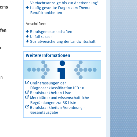
Verdachtsanzeige bis zur Anerkennung"
tems
Häufig gestellte Fragen zum Thema
Berufskrankheiten
Anschriften:
fen
Berufsgenossenschaften
Unfallkassen
Sozialversicherung der Landwirtschaft
n
Weitere Informationen
en
Onlinefassungen der
Diagnosenklassifikation ICD 10
Berufskrankheiten-Liste
Merkblätter und wissenschaftliche
Begründungen zur BK-Liste
Berufskrankheiten-Verordnung -
Gesamtausgabe