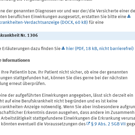
eine der genannten Diagnosen vor und war der/die Versicherte einer de
ten beruflichen Einwirkungen ausgesetzt, erstatten Sie bitte eine
krankheiten-Verdachtsanzeige (DOCX, 60 kB)
für eine
skrankheit Nr. 1306
e Erläuterungen dazu finden Sie
hier (PDF, 18 kB, nicht barrierefrei)
e Informationen
h Ihre Patientin bzw. Ihr Patient nicht sicher, ob eine der genannten
kungen stattgefunden hat, können Sie dies gerne bei der nächsten
llung erneut überprüfen.
eine der aufgeführten Einwirkungen angegeben, lässt sich derzeit ein
ht auf eine Berufskrankheit nicht begründen und es ist keine
krankheiten-Anzeige notwendig. Wenn Sie aber insbesondere aufgru
schaftlicher Erkenntnis davon ausgehen, dass andere im Zusammen
r Arbeitstätigkeit stattgefundene Einwirkungen die Erkrankung verurs
 könnten eventuell die Voraussetzungen des
§ 9 Abs. 2 SGB VII
geg