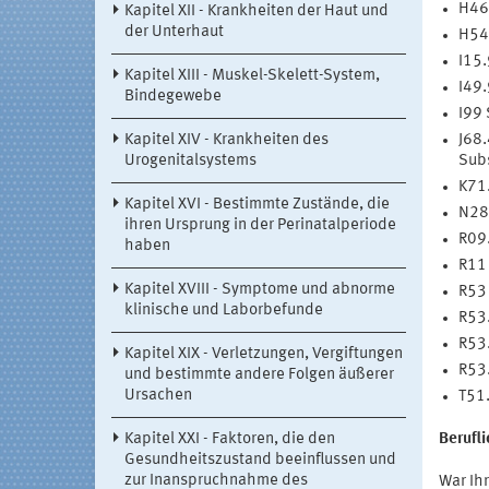
H46 
Kapitel XII - Krankheiten der Haut und
der Unterhaut
H54 
I15.
Kapitel XIII - Muskel-Skelett-System,
I49.
Bindegewebe
I99 
Kapitel XIV - Krankheiten des
J68.
Urogenitalsystems
Sub
K71.
Kapitel XVI - Bestimmte Zustände, die
N28.
ihren Ursprung in der Perinatalperiode
R09.
haben
R11 
Kapitel XVIII - Symptome und abnorme
R53 
klinische und Laborbefunde
R53.
R53.
Kapitel XIX - Verletzungen, Vergiftungen
R53.
und bestimmte andere Folgen äußerer
Ursachen
T51.
Kapitel XXI - Faktoren, die den
Berufl
Gesundheitszustand beeinflussen und
zur Inanspruchnahme des
War Ihr