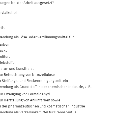
kungen bei der Arbeit ausgesetzt?
hylalkohol
le:
endung als Löse- oder Verdünnungsmittel für
arben
acke
olituren
lebstoffe
atur- und Kunstharze
ur Befeuchtung von Nitrozellulose
n Steifungs- und Fleckenreinigungsmitteln
endung als Grundstoff in der chemischen Industrie, z. B.
ur Erzeugung von Formaldehyd
ur Herstellung von Anilinfarben sowie
n der pharmazeutischen und kosmetischen Industrie
endung als Vergällungsmittel für Brennspiritus.