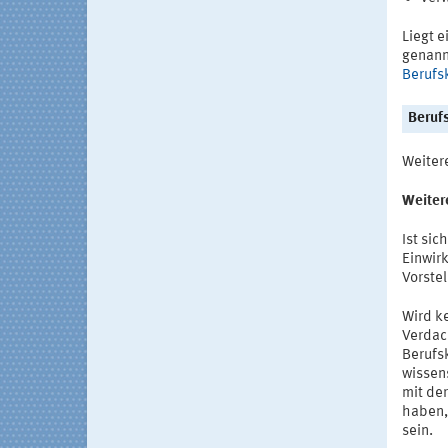
Liegt 
genann
Berufs
Beruf
Weiter
Weiter
Ist sic
Einwir
Vorste
Wird k
Verdac
Berufs
wissen
mit de
haben,
sein.