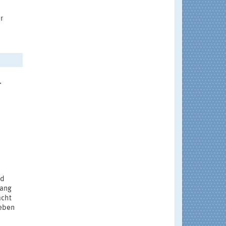
r
.
nd
hang
acht
eben