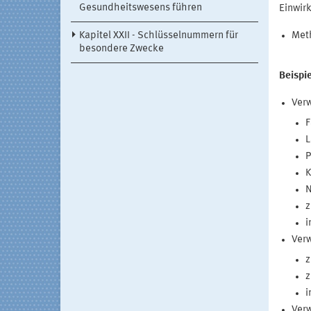
Gesundheitswesens führen
Einwir
Kapitel XXII - Schlüsselnummern für
Met
besondere Zwecke
Beispie
Verw
F
L
P
K
N
z
i
Verw
z
z
i
Verw