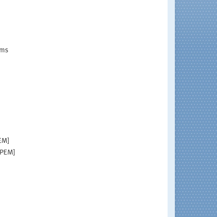
ems
EM]
[PEM]