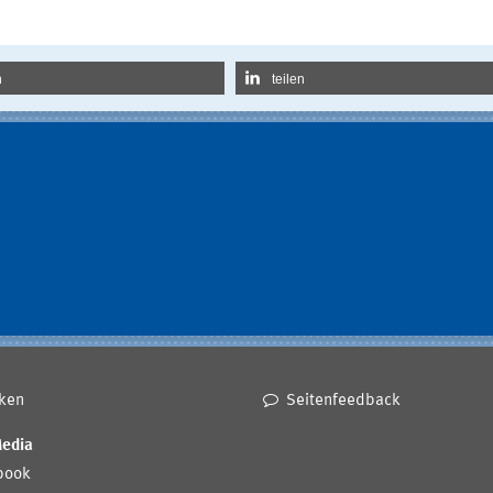
n
teilen
ken
Seitenfeedback
Media
book