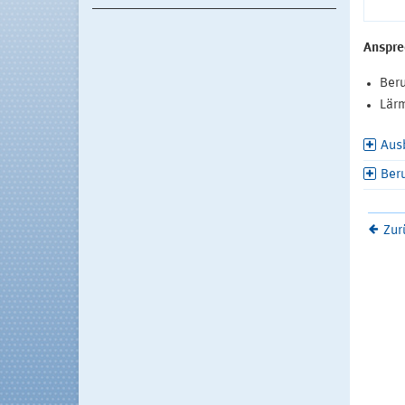
Anspre
Beru
Lär
Aus
Ber
Zur