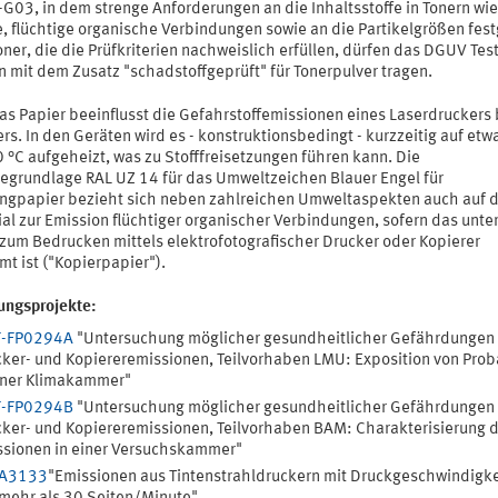
-G03, in dem strenge Anforderungen an die Inhaltsstoffe in Tonern wie
e, flüchtige organische Verbindungen sowie an die Partikelgrößen fest
oner, die die Prüfkriterien nachweislich erfüllen, dürfen das DGUV Test
n mit dem Zusatz "schadstoffgeprüft" für Tonerpulver tragen.
as Papier beeinflusst die Gefahrstoffemissionen eines Laserdruckers 
rs. In den Geräten wird es - konstruktionsbedingt - kurzzeitig auf et
 °C aufgeheizt, was zu Stofffreisetzungen führen kann. Die
egrundlage RAL UZ 14 für das Umweltzeichen Blauer Engel für
ingpapier bezieht sich neben zahlreichen Umweltaspekten auch auf 
ial zur Emission flüchtiger organischer Verbindungen, sofern das unte
 zum Bedrucken mittels elektrofotografischer Drucker oder Kopierer
t ist ("Kopierpapier").
ungsprojekte:
F-FP0294A
"Untersuchung möglicher gesundheitlicher Gefährdungen
ker- und Kopiereremissionen, Teilvorhaben LMU: Exposition von Pro
iner Klimakammer"
F-FP0294B
"Untersuchung möglicher gesundheitlicher Gefährdungen
ker- und Kopiereremissionen, Teilvorhaben BAM: Charakterisierung d
sionen in einer Versuchskammer"
FA3133
"Emissionen aus Tintenstrahldruckern mit Druckgeschwindigk