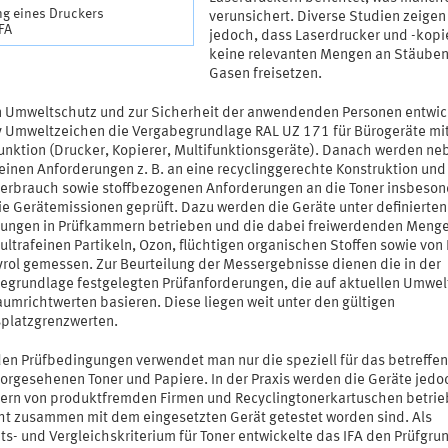
ng eines Druckers
verunsichert. Diverse Studien zeigen
IFA
jedoch, dass Laserdrucker und -kopi
keine relevanten Mengen an Stäube
Gasen freisetzen.
n Umweltschutz und zur Sicherheit der anwendenden Personen entwic
ry Umweltzeichen die Vergabegrundlage RAL UZ 171 für Bürogeräte mi
unktion (Drucker, Kopierer, Multifunktionsgeräte). Danach werden ne
einen Anforderungen z. B. an eine recyclinggerechte Konstruktion und
erbrauch sowie stoffbezogenen Anforderungen an die Toner insbeso
ie Gerätemissionen geprüft. Dazu werden die Geräte unter definierten
ungen in Prüfkammern betrieben und die dabei freiwerdenden Meng
ultrafeinen Partikeln, Ozon, flüchtigen organischen Stoffen sowie von
yrol gemessen. Zur Beurteilung der Messergebnisse dienen die in der
egrundlage festgelegten Prüfanforderungen, die auf aktuellen Umwel
aumrichtwerten basieren. Diese liegen weit unter den gültigen
splatzgrenzwerten.
den Prüfbedingungen verwendet man nur die speziell für das betreffe
vorgesehenen Toner und Papiere. In der Praxis werden die Geräte jedo
nern von produktfremden Firmen und Recyclingtonerkartuschen betrie
cht zusammen mit dem eingesetzten Gerät getestet worden sind. Als
ts- und Vergleichskriterium für Toner entwickelte das IFA den Prüfgru