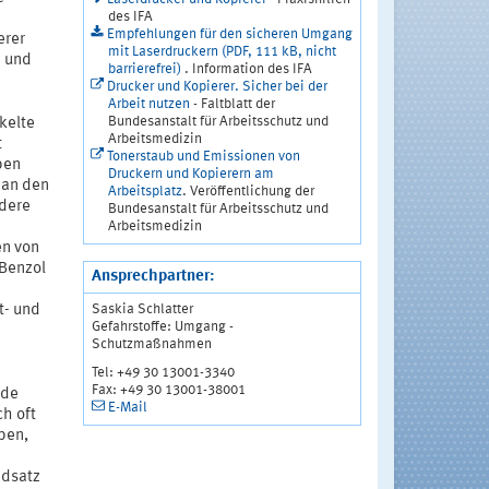
des IFA
Empfehlungen für den sicheren Umgang
erer
mit Laserdruckern (PDF, 111 kB, nicht
n und
barrierefrei)
. Information des IFA
Drucker und Kopierer. Sicher bei der
Arbeit nutzen
- Faltblatt der
Bundesanstalt für Arbeitsschutz und
kelte
Arbeitsmedizin
t
Tonerstaub und Emissionen von
ben
Druckern und Kopierern am
 an den
Arbeitsplatz
. Veröffentlichung der
ndere
Bundesanstalt für Arbeitsschutz und
Arbeitsmedizin
en von
 Benzol
Ansprechpartner:
Saskia Schlatter
t- und
Gefahrstoffe: Umgang -
Schutzmaßnahmen
Tel: +49 30 13001-3340
Fax: +49 30 13001-38001
nde
E-Mail
ch oft
ben,
ndsatz