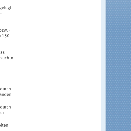
gelegt
-
bzw. -
wa 150
das
rsuchte
 durch
banden
 durch
er
eiten