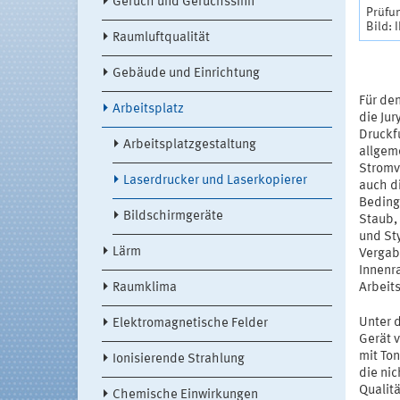
Geruch und Geruchssinn
Prüfu
Bild: 
Raumluftqualität
Gebäude und Einrichtung
Für de
Arbeitsplatz
die Ju
Druckf
Arbeitsplatzgestaltung
allgem
Stromv
Laserdrucker und Laserkopierer
auch d
Beding
Bildschirmgeräte
Staub, 
und St
Lärm
Vergab
Innenr
Raumklima
Arbeit
Unter 
Elektromagnetische Felder
Gerät 
mit To
Ionisierende Strahlung
die ni
Qualitä
Chemische Einwirkungen