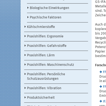
GS-IFA
Metall
Biologische Einwirkungen
sind. T
Zeiche
Psychische Faktoren
Auch d
Kühlschmierstoffe
kopiere
bis 200
Praxishilfen: Ergonomie
Vergab
Recycl
Praxishilfen: Gefahrstoffe
Potenz
Papier
Praxishilfen: Lärm
bestimm
Praxishilfen: Maschinenschutz
Forsch
F
Praxishilfen: Persönliche
Druc
Schutzausrüstungen
in e
F
Praxishilfen: Vibration
Druc
Emis
Produktsicherheit
I