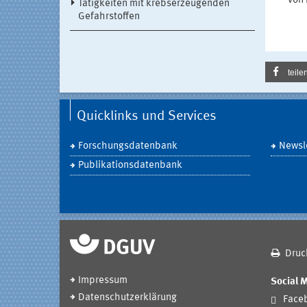
von 
Tätigkeiten mit krebserzeugenden
Gefahrstoffen
teile
Quicklinks und Services
Forschungsdatenbank
Newsle
Publikationsdatenbank
Druc
Impressum
Social 
Datenschutzerklärung
Face