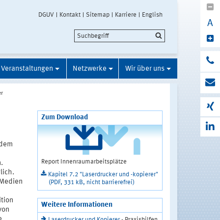
DGUV
Kontakt
Sitemap
Karriere
English
A
Veranstaltungen
Netzwerke
Wir über uns
er
Zum Download
 dem
Report Innenraumarbeitsplätze
.
lich.
Kapitel 7.2 "Laserdrucker und -kopierer"
 Medien
(PDF, 331 kB, nicht barrierefrei)
ition
Weitere Informationen
von
e
Laserdrucker und Kopierer
- Praxishilfen