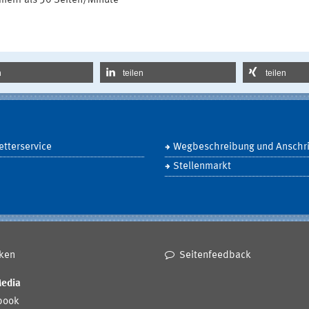
mehr als 30 Seiten/Minute"
n
teilen
teilen
tterservice
Wegbeschreibung und Anschri
Stellenmarkt
ken
Seitenfeedback
Media
book