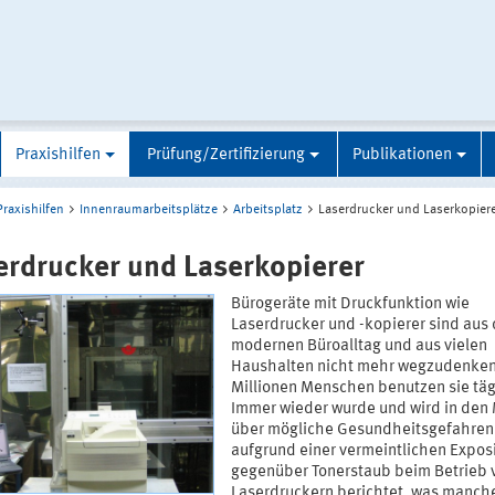
Praxishilfen
Prüfung/Zertifizierung
Publikationen
Praxishilfen
Innenraumarbeitsplätze
Arbeitsplatz
Laserdrucker und Laserkopier
erdrucker und Laserkopierer
Bürogeräte mit Druckfunktion wie
Laserdrucker und -kopierer sind aus
modernen Büroalltag und aus vielen
Haushalten nicht mehr wegzudenken
Millionen Menschen benutzen sie täg
Immer wieder wurde und wird in den
über mögliche Gesundheitsgefahren
aufgrund einer vermeintlichen Expos
gegenüber Tonerstaub beim Betrieb 
Laserdruckern berichtet, was manch