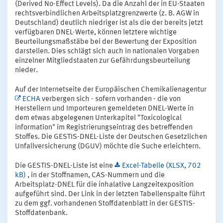
(Derived No-Effect Levels). Da die Anzahl der in EU-Staaten
rechtsverbindlichen Arbeitsplatzgrenzwerte (z. B. AGW in
Deutschland) deutlich niedriger ist als die der bereits jetzt
verfügbaren DNEL-Werte, können letztere wichtige
Beurteilungsmaßstäbe bei der Bewertung der Exposition
darstellen. Dies schlägt sich auch in nationalen Vorgaben
einzelner Mitgliedstaaten zur Gefährdungsbeurteilung
nieder.
Auf der Internetseite der Europäischen Chemikalienagentur
ECHA
verbergen sich - sofern vorhanden - die von
Herstellern und Importeuren gemeldeten DNEL-Werte in
dem etwas abgelegenen Unterkapitel "Toxicological
information" im Registrierungseintrag des betreffenden
Stoffes. Die GESTIS-DNEL-Liste der Deutschen Gesetzlichen
Unfallversicherung (DGUV) möchte die Suche erleichtern.
Die GESTIS-DNEL-Liste ist eine
Excel-Tabelle (XLSX, 702
kB)
, in der Stoffnamen, CAS-Nummern und die
Arbeitsplatz-DNEL für die inhalative Langzeitexposition
aufgeführt sind. Der Link in der letzten Tabellenspalte führt
zu dem ggf. vorhandenen Stoffdatenblatt in der GESTIS-
Stoffdatenbank.