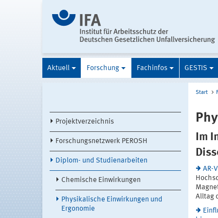
Aktuell
Forschung
Fachinfos
GESTIS
Start
Phy
Projektverzeichnis
Im I
Forschungsnetzwerk PEROSH
Diss
Diplom- und Studienarbeiten
AR-V
Hochsc
Chemische Einwirkungen
Magnet
Alltag 
Physikalische Einwirkungen und
Ergonomie
Einf