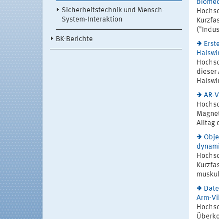
biomec
Sicherheitstechnik und Mensch-
Hochsc
System-Interaktion
Kurzfa
("Indus
BK-Berichte
Erst
Halswi
Hochsc
dieser
Halswi
AR-V
Hochsc
Magnet
Alltag 
Obje
dynami
Hochsc
Kurzfa
muskul
Date
Arm-Vi
Hochsc
Überko