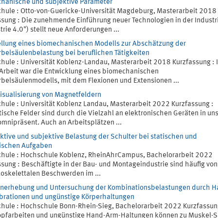
hanische und subjektive Parameter
hule : Otto-von-Guericke-Universität Magdeburg, Masterarbeit 2018
ssung : Die zunehmende Einführung neuer Technologien in der Industr
trie 4.0") stellt neue Anforderungen ...
ellung eines biomechanischen Modells zur Abschätzung der
rbelsäulenbelastung bei beruflichen Tätigkeiten
hule : Universität Koblenz-Landau, Masterarbeit 2018 Kurzfassung : 
 Arbeit war die Entwicklung eines biomechanischen
rbelsäulenmodells, mit dem Flexionen und Extensionen ...
isualisierung von Magnetfeldern
hule : Universität Koblenz Landau, Masterarbeit 2022 Kurzfassung :
ische Felder sind durch die Vielzahl an elektronischen Geräten in u
omnipräsent. Auch an Arbeitsplätzen ...
ktive und subjektive Belastung der Schulter bei statischen und
schen Aufgaben
hule : Hochschule Koblenz, RheinAhrCampus, Bachelorarbeit 2022
ssung : Beschäftigte in der Bau- und Montageindustrie sind häufig von
oskelettalen Beschwerden im ...
nerhebung und Untersuchung der Kombinationsbelastungen durch H
brationen und ungünstige Körperhaltungen
hule : Hochschule Bonn-Rhein-Sieg, Bachelorarbeit 2022 Kurzfassun
pfarbeiten und ungünstige Hand-Arm-Haltungen können zu Muskel-Sk