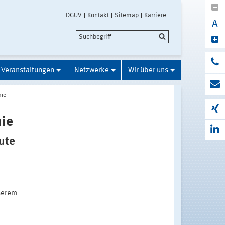
DGUV
Kontakt
Sitemap
Karriere
A
Veranstaltungen
Netzwerke
Wir über uns
mie
ie
eute
nserem