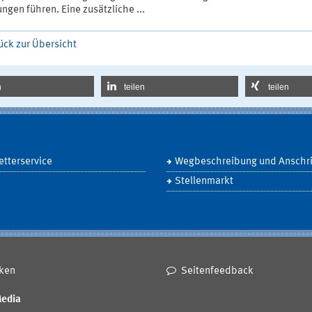
ngen führen. Eine zusätzliche ...
ück zur Übersicht
n
teilen
teilen
tterservice
Wegbeschreibung und Anschri
Stellenmarkt
ken
Seitenfeedback
Media