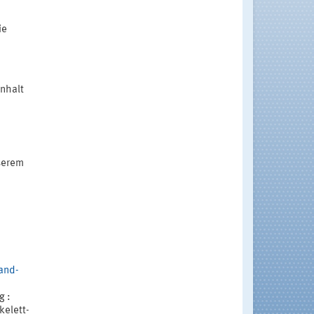
ie
Inhalt
nserem
and-
g :
elett-