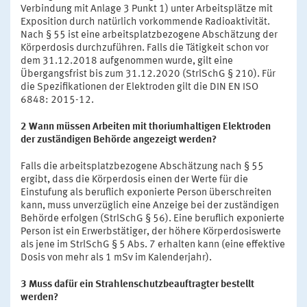
Verbindung mit Anlage 3 Punkt 1) unter Arbeitsplätze mit
Exposition durch natürlich vorkommende Radioaktivität.
Nach § 55 ist eine arbeitsplatzbezogene Abschätzung der
Körperdosis durchzuführen. Falls die Tätigkeit schon vor
dem 31.12.2018 aufgenommen wurde, gilt eine
Übergangsfrist bis zum 31.12.2020 (StrlSchG § 210). Für
die Spezifikationen der Elektroden gilt die DIN EN ISO
6848: 2015-12.
2 Wann müssen Arbeiten mit thoriumhaltigen Elektroden
der zuständigen Behörde angezeigt werden?
Falls die arbeitsplatzbezogene Abschätzung nach § 55
ergibt, dass die Körperdosis einen der Werte für die
Einstufung als beruflich exponierte Person überschreiten
kann, muss unverzüglich eine Anzeige bei der zuständigen
Behörde erfolgen (StrlSchG § 56). Eine beruflich exponierte
Person ist ein Erwerbstätiger, der höhere Körperdosiswerte
als jene im StrlSchG § 5 Abs. 7 erhalten kann (eine effektive
Dosis von mehr als 1 mSv im Kalenderjahr).
3 Muss dafür ein Strahlenschutzbeauftragter bestellt
werden?