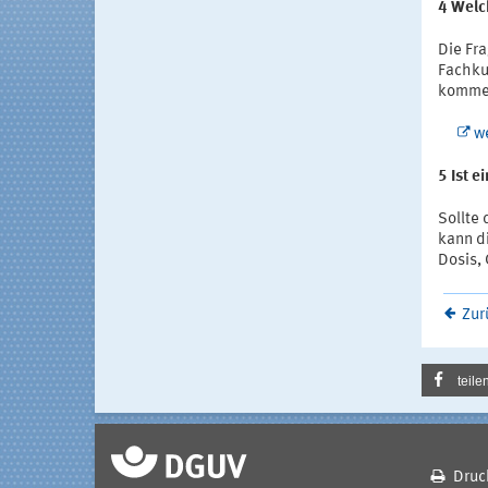
4 Welc
Die Fr
Fachku
komme
w
5 Ist e
Sollte 
kann d
Dosis,
Zur
teile
Druc