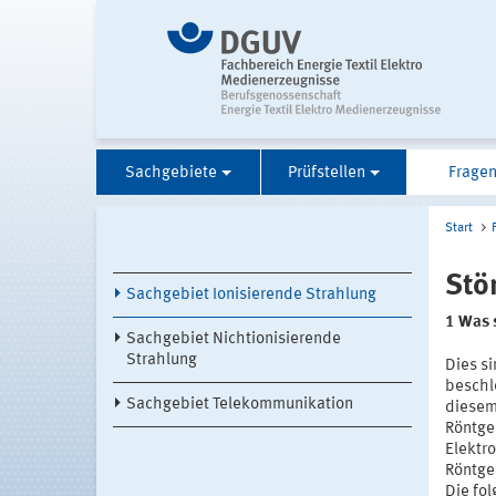
Sachgebiete
Prüfstellen
Fragen
Start
Stö
Sachgebiet Ionisierende Strahlung
1 Was 
Sachgebiet Nichtionisierende
Strahlung
Dies s
beschl
Sachgebiet Telekommunikation
diesem
Röntge
Elektr
Röntge
Die fol