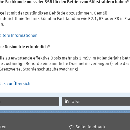
he Fachkunde muss der SSB für den Betrieb von Störstrahlern haben?
age ist mit der zuständigen Behörde abzustimmen. Gemäß
nderichtlinie Technik könnten Fachkunden wie R2.1, R3 oder R8 in Fr
n.
eitere Informationen
ine Dosimetrie erforderlich?
die zu erwartende effektive Dosis mehr als 1 mSv im Kalenderjahr bet
ie zuständige Behörde eine amtliche Dosimetrie verlangen (siehe da
 Grenzwerte, Strahlenschutzüberwachung).
ück zur Übersicht
n
teilen
ken
Seitenfeedback