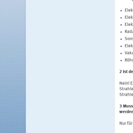
Ele
Ele
Elek
Rada
Sons
Elek
Vak
Röhr
2 Ist d
Nein! 
Strahle
Strahl
3 Muss 
werde
Nur für