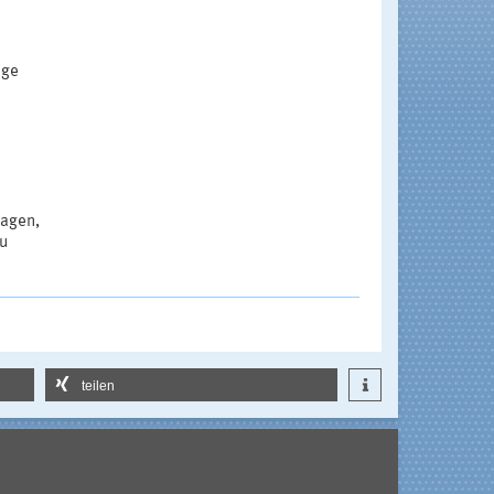
age
ragen,
zu
teilen