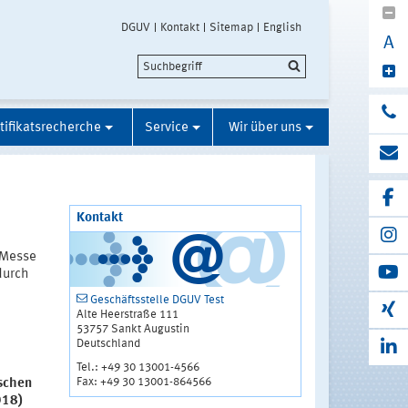
DGUV
Kontakt
Sitemap
English
A
tifikatsrecherche
Service
Wir über uns
Kontakt
 Messe
durch
Geschäftsstelle DGUV Test
Alte Heerstraße 111
53757 Sankt Augustin
Deutschland
Tel.: +49 30 13001-4566
Fax: +49 30 13001-864566
schen
018)