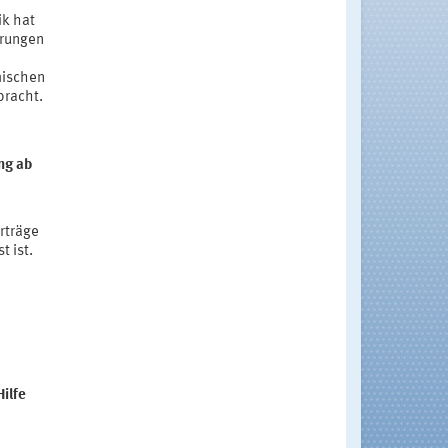
ik hat
erungen
mischen
bracht.
ng ab
erträge
t ist.
ilfe