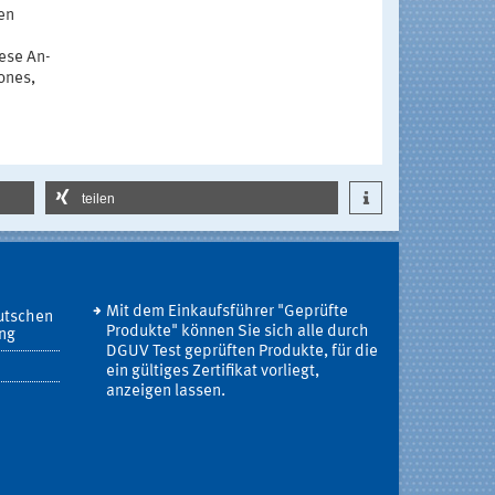
nen
ese An-
ones,
teilen
Mit dem Einkaufsführer "Geprüfte
utschen
Produkte" können Sie sich alle durch
ung
DGUV Test geprüften Produkte, für die
ein gültiges Zertifikat vorliegt,
anzeigen lassen.