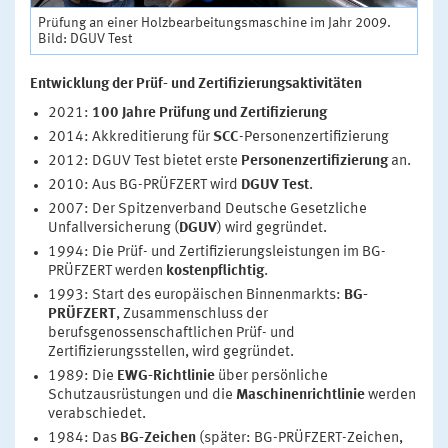
Prüfung an einer Holzbearbeitungsmaschine im Jahr 2009.
Bild: DGUV Test
Entwicklung der Prüf- und Zertifizierungsaktivitäten
2021:
100 Jahre Prüfung und Zertifizierung
2014: Akkreditierung für
SCC
-Personenzertifizierung
2012: DGUV Test bietet erste
Personenzertifizierung
an.
2010: Aus BG-PRÜFZERT wird
DGUV Test
.
2007: Der Spitzenverband Deutsche Gesetzliche
Unfallversicherung (
DGUV
) wird gegründet.
1994: Die Prüf- und Zertifizierungsleistungen im BG-
PRÜFZERT werden
kostenpflichtig
.
1993: Start des europäischen Binnenmarkts:
BG-
PRÜFZERT
, Zusammenschluss der
berufsgenossenschaftlichen Prüf- und
Zertifizierungsstellen, wird gegründet.
1989: Die
EWG-Richtlinie
über persönliche
Schutzausrüstungen und die
Maschinenrichtlinie
werden
verabschiedet.
1984: Das
BG-Zeichen
(später: BG-PRÜFZERT-Zeichen,