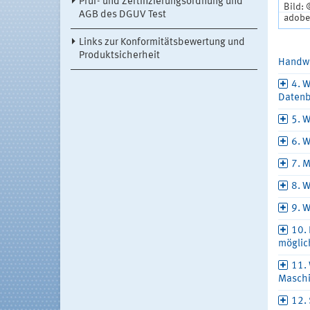
Prüf- und Zertifizierungsordnung und
Bild: 
AGB des DGUV Test
adobe
Links zur Konformitätsbewertung und
Produktsicherheit
Handwe
4. 
Datenb
5. 
6. W
7. 
8. 
9. 
10.
möglich
11.
Maschi
12.