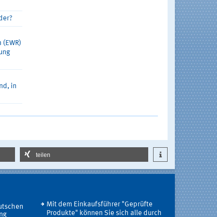
der?
m (EWR)
rung
d, in
teilen
Mit dem Einkaufsführer "Geprüfte
utschen
Produkte" können Sie sich alle durch
ung