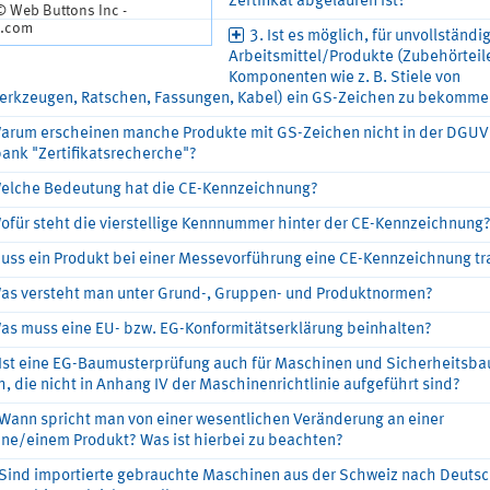
Zertifikat abgelaufen ist?
© Web Buttons Inc -
.com
3. Ist es möglich, für unvollständi
Arbeitsmittel/Produkte (Zubehörteil
Komponenten wie z. B. Stiele von
rkzeugen, Ratschen, Fassungen, Kabel) ein GS-Zeichen zu bekomme
Warum erscheinen manche Produkte mit GS-Zeichen nicht in der DGUV 
ank "Zertifikatsrecherche"?
Welche Bedeutung hat die CE-Kennzeichnung?
ofür steht die vierstellige Kennnummer hinter der CE-Kennzeichnung
Muss ein Produkt bei einer Messevorführung eine CE-Kennzeichnung t
Was versteht man unter Grund-, Gruppen- und Produktnormen?
Was muss eine EU- bzw. EG-Konformitätserklärung beinhalten?
 Ist eine EG-Baumusterprüfung auch für Maschinen und Sicherheitsba
, die nicht in Anhang IV der Maschinenrichtlinie aufgeführt sind?
 Wann spricht man von einer wesentlichen Veränderung an einer
ne/einem Produkt? Was ist hierbei zu beachten?
 Sind importierte gebrauchte Maschinen aus der Schweiz nach Deuts