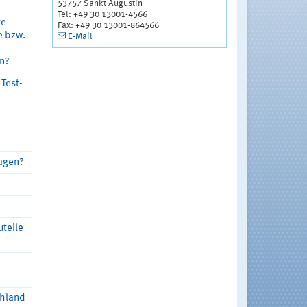
53757 Sankt Augustin
Tel: +49 30 13001-4566
ge
Fax: +49 30 13001-864566
e bzw.
E-Mail
n?
Test-
?
ragen?
uteile
chland