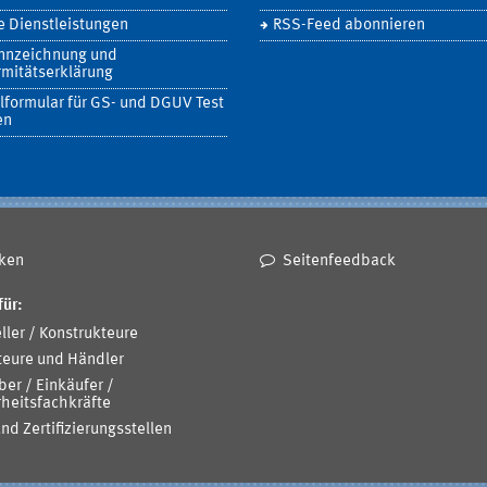
 Dienstleistungen
RSS-Feed abonnieren
nnzeichnung und
mitätserklärung
lformular für GS- und DGUV Test
en
ken
Seitenfeedback
für:
ller / Konstrukteure
teure und Händler
ber / Einkäufer /
heitsfachkräfte
und Zertifizierungsstellen