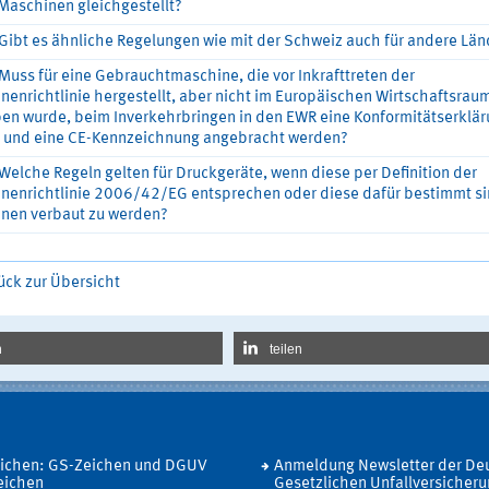
Maschinen gleichgestellt?
Gibt es ähnliche Regelungen wie mit der Schweiz auch für andere Län
Muss für eine Gebrauchtmaschine, die vor Inkrafttreten der
nenrichtlinie hergestellt, aber nicht im Europäischen Wirtschaftsrau
ben wurde, beim Inverkehrbringen in den EWR eine Konformitätserklä
lt und eine CE-Kennzeichnung angebracht werden?
Welche Regeln gelten für Druckgeräte, wenn diese per Definition der
nenrichtlinie 2006/42/EG entsprechen oder diese dafür bestimmt sin
nen verbaut zu werden?
ück zur Übersicht
n
teilen
eichen: GS-Zeichen und DGUV
Anmeldung Newsletter der De
eichen
Gesetzlichen Unfallversicher