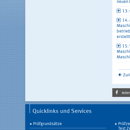
neuen 
13. 
14. 
Maschi
betrie
erstel
15. 
Maschi
Maschi
Zur
teile
Quicklinks und Services
Prüfgrundsätze
Prüfz
Test Z