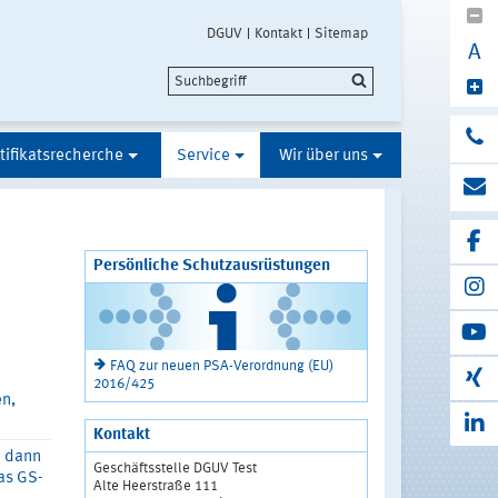
DGUV
Kontakt
Sitemap
A
tifikatsrecherche
Service
Wir über uns
Persönliche Schutzausrüstungen
FAQ zur neuen PSA-Verordnung (EU)
2016/425
n,
Kontakt
h dann
Geschäftsstelle DGUV Test
as GS-
Alte Heerstraße 111