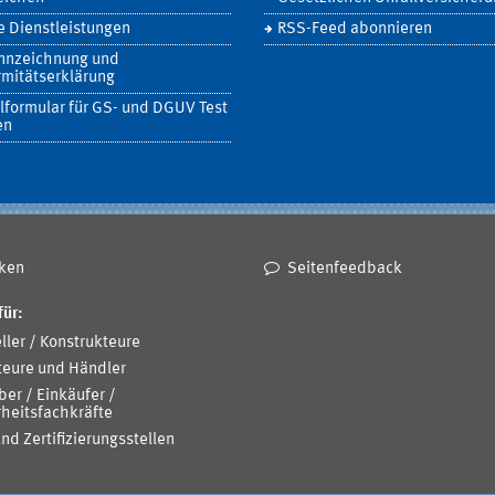
 Dienstleistungen
RSS-Feed abonnieren
nnzeichnung und
mitätserklärung
lformular für GS- und DGUV Test
en
ken
Seitenfeedback
für:
ller / Konstrukteure
teure und Händler
ber / Einkäufer /
heitsfachkräfte
und Zertifizierungsstellen