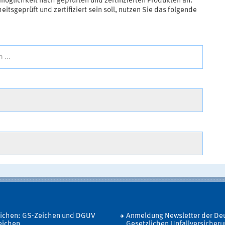
öglichkeit nach geprüften und zertifizierten Produkten an.
tsgeprüft und zertifiziert sein soll, nutzen Sie das folgende
 ...
eichen: GS-Zeichen und DGUV
Anmeldung Newsletter der De
eichen
Gesetzlichen Unfallversicher