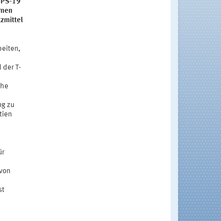
S-PS-19
hmen
zmittel
beiten,
 der T-
che
ng zu
tien
ür
 von
st