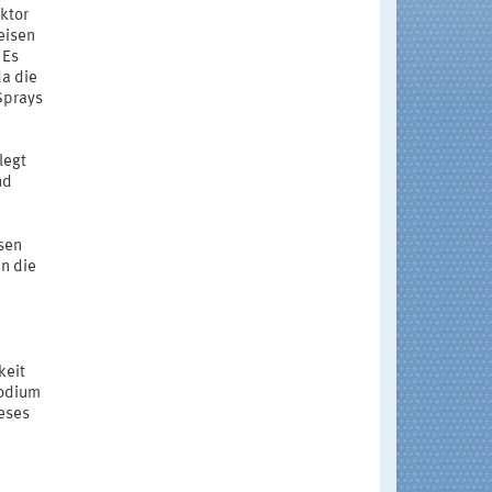
ktor
eisen
 Es
da die
Sprays
legt
nd
sen
n die
keit
Sodium
ieses