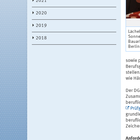
2021
2020
2019
Läche
Sonne
2018
Bauarb
Berlin
sowie 
Berufs
stelle
wie Hä
Der DG
Zusamme
berufli
Prüf
grundl
berufli
Zeiche
Anford