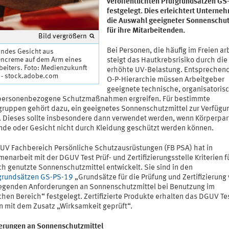
veröffentlichten Prüfgrundsätzen G
festgelegt. Dies erleichtert Unterne
die Auswahl geeigneter Sonnenschut
für ihre Mitarbeitenden.
Bild vergrößern
Bei Personen, die häufig im Freien ar
lndes Gesicht aus
ncreme auf dem Arm eines
steigt das Hautkrebsrisiko durch die
eiters. Foto: Medienzukunft
erhöhte UV-Belastung. Entsprechend
 - stock.adobe.com
O-P-Hierarchie müssen Arbeitgeber
geeignete technische, organisatoris
personenbezogene Schutzmaßnahmen ergreifen. Für bestimmte
gruppen gehört dazu, ein geeignetes Sonnenschutzmittel zur Verfügu
n. Dieses sollte insbesondere dann verwendet werden, wenn Körperpar
nde oder Gesicht nicht durch Kleidung geschützt werden können.
UV Fachbereich Persönliche Schutzausrüstungen (FB PSA) hat in
narbeit mit der DGUV Test Prüf- und Zertifizierungsstelle Kriterien f
ch genutzte Sonnenschutzmittel entwickelt. Sie sind in den
grundsätzen GS-PS-19
„Grundsätze für die Prüfung und Zertifizierung
egenden Anforderungen an Sonnenschutzmittel bei Benutzung im
chen Bereich“ festgelegt. Zertifizierte Produkte erhalten das DGUV Te
n mit dem Zusatz „Wirksamkeit geprüft“.
erungen an Sonnenschutzmittel