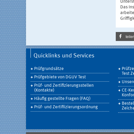
Unters
Das Ins
arbeite
Griffi
teile
Quicklinks und Services
Prüfgrundsätze
Prüfz
Test Z
Prüfgebiete von DGUV Test
Unsere
Prüf- und Zertifizierungsstellen
(Kontakte)
CE-Ke
Konfor
Häufig gestellte Fragen (FAQ)
Bestel
Prüf- und Zertifiizierungsordnung
Zeich