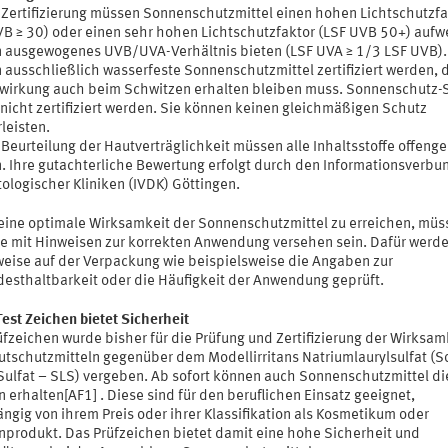
e Zertifizierung müssen Sonnenschutzmittel einen hohen Lichtschutzfa
VB ≥ 30) oder einen sehr hohen Lichtschutzfaktor (LSF UVB 50+) aufw
n ausgewogenes UVB/UVA-Verhältnis bieten (LSF UVA ≥ 1/3 LSF UVB).
 ausschließlich wasserfeste Sonnenschutzmittel zertifiziert werden, 
wirkung auch beim Schwitzen erhalten bleiben muss. Sonnenschutz-
nicht zertifiziert werden. Sie können keinen gleichmäßigen Schutz
leisten.
 Beurteilung der Hautverträglichkeit müssen alle Inhaltsstoffe offenge
. Ihre gutachterliche Bewertung erfolgt durch den Informationsverbu
ologischer Kliniken (IVDK) Göttingen.
ine optimale Wirksamkeit der Sonnenschutzmittel zu erreichen, müs
e mit Hinweisen zur korrekten Anwendung versehen sein. Dafür werde
eise auf der Verpackung wie beispielsweise die Angaben zur
esthaltbarkeit oder die Häufigkeit der Anwendung geprüft.
est Zeichen bietet Sicherheit
fzeichen wurde bisher für die Prüfung und Zertifizierung der Wirksam
utschutzmitteln gegenüber dem Modellirritans Natriumlaurylsulfat (
 Sulfat – SLS) vergeben. Ab sofort können auch Sonnenschutzmittel d
 erhalten[AF1] . Diese sind für den beruflichen Einsatz geeignet,
ngig von ihrem Preis oder ihrer Klassifikation als Kosmetikum oder
nprodukt. Das Prüfzeichen bietet damit eine hohe Sicherheit und