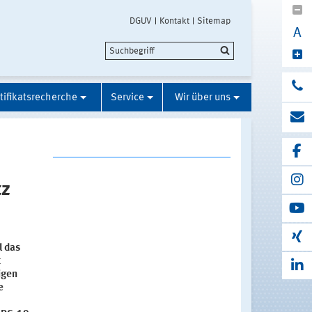
DGUV
Kontakt
Sitemap
A
tifikatsrecherche
Service
Wir über uns
tz
l das
t
igen
e