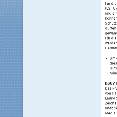
Für di
(LSF U
und ei
können
Schutz
dürfen 
gewähr
Für die
werden
Dermat
Um e
dies
Hinw
Mind
DGUV T
Das Prü
von Ha
Lauryl
Zeichen
unabhä
Medizi