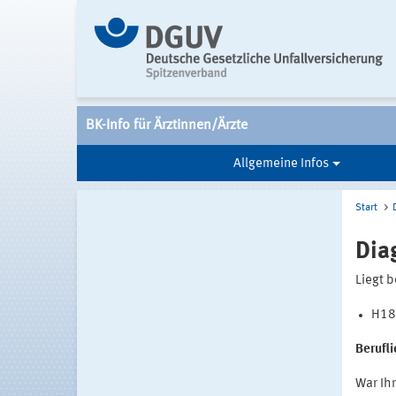
BK-Info für Ärztinnen/Ärzte
Allgemeine Infos
Start
Dia
Liegt b
H18.
Berufl
War Ihr