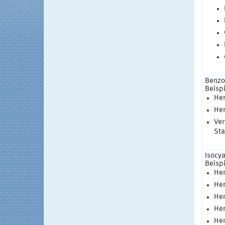
Benzo
Beispi
Her
Her
Ver
Sta
Isocy
Beispi
Her
Her
Her
Her
Her