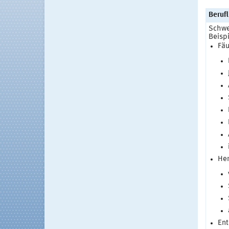
Berufl
Schwe
Beispi
Fäu
Her
Ent