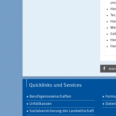
und
Her
Tec
Ha
Wei
Geb
Her
Her
teile
Quicklinks und Services
Berufsgenossenschaften
Formul
Unfallkassen
Daten
Sozialversicherung der Landwirtschaft