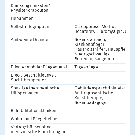
Krankengymnasten/
Physiotherapeuten
Hebammen
Selbsthilfegruppen
Osteoporose, Morbus
Bechterew, Fibromyalgie, etc.
Ambulante Dienste
Sozialstationen,
Krankenpfleger,
Haushaltshilfen, Hauspfleger,
Niedrigschwellige
Betreuungsangebote
Privater mobiler Pflegedienst
Tagespflege
Ergo-, Beschäftigungs-,
Suchttherapeuten
Sonstige therapeutische
Gebärdensprachdolmetscher,
Hilfspersonen
Anthroposophische
Kunsttherapie,
Sozialpädagogen
Rehabilitationskliniken
Wohn- und Pflegeheime
Vertragshäuser ohne
medizinische Einrichtungen