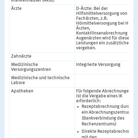
Krankenhäuser (Akut)
Ärzte
D-Ärzte: Bei der
Hilfsmittelversorgung von
Fachärzten, z.B.
Hörmittelversorgung bei HNO-
Ärzten,
Kontaktlinsenabrechnung bei
Augenärzten wird für diese
Leistungen ein zusätzliches IK
vergeben.
Zahnärzte
Medizinische
Integrierte Versorgung
Versorgungszentren
Medizinische und technische
Labore
Apotheken
Für folgende Abrechnungen
ist die Vergabe eines IK
erforderlich:
Rezeptabrechnung durch
ein Abrechnungszentrum
(Bankverbindung des
Rechenzentrums)
Direkte Rezeptabrechnung
mit den