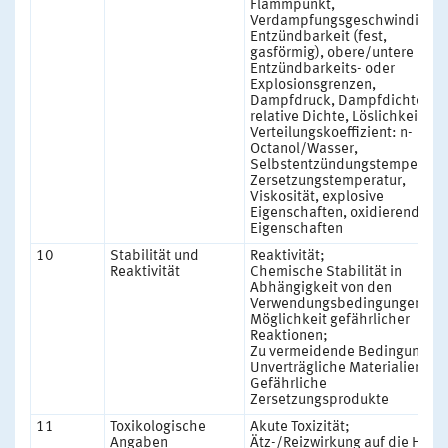
Flammpunkt,
Verdampfungsgeschwindigkei
Entzündbarkeit (fest,
gasförmig), obere/untere
Entzündbarkeits- oder
Explosionsgrenzen,
Dampfdruck, Dampfdichte,
relative Dichte, Löslichkeit(en)
Verteilungskoeffizient: n-
Octanol/Wasser,
Selbstentzündungstemperatur
Zersetzungstemperatur,
Viskosität, explosive
Eigenschaften, oxidierende
Eigenschaften
10
Stabilität und
Reaktivität;
Reaktivität
Chemische Stabilität in
Abhängigkeit von den
Verwendungsbedingungen;
Möglichkeit gefährlicher
Reaktionen;
Zu vermeidende Bedingungen
Unverträgliche Materialien;
Gefährliche
Zersetzungsprodukte
11
Toxikologische
Akute Toxizität;
Angaben
Ätz-/Reizwirkung auf die Haut;