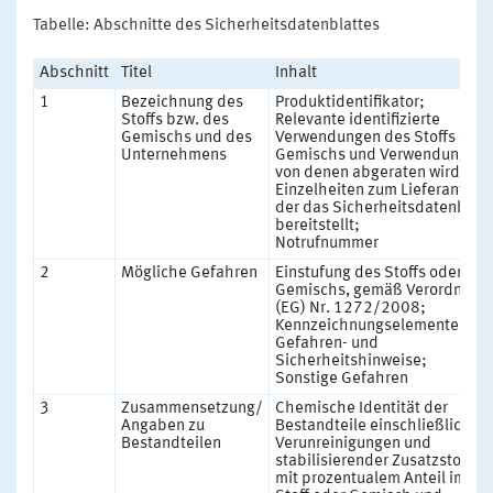
Tabelle: Abschnitte des Sicherheitsdatenblattes
Abschnitt
Titel
Inhalt
1
Bezeichnung des
Produktidentifikator;
Stoffs bzw. des
Relevante identifizierte
Gemischs und des
Verwendungen des Stoffs oder
Unternehmens
Gemischs und Verwendungen,
von denen abgeraten wird;
Einzelheiten zum Lieferanten,
der das Sicherheitsdatenblatt
bereitstellt;
Notrufnummer
2
Mögliche Gefahren
Einstufung des Stoffs oder des
Gemischs, gemäß Verordnung
(EG) Nr. 1272/2008;
Kennzeichnungselemente;
Gefahren- und
Sicherheitshinweise;
Sonstige Gefahren
3
Zusammensetzung/
Chemische Identität der
Angaben zu
Bestandteile einschließlich
Bestandteilen
Verunreinigungen und
stabilisierender Zusatzstoffe
mit prozentualem Anteil im