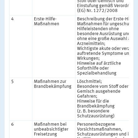
Stoff oder Gemisch und
Einstufung gemäß Verordnung
(EG) Nr. 1272/2008
4
Erste-Hilfe-
Beschreibung der Erste-Hilfe-
Maßnahmen
Maßnahmen für ungeschulte
Hilfeleistenden ohne
besondere Ausrüstung und
ohne eine große Auswahl an
Arzneimitteln;
Wichtigste akute oder verzöge
auftretende Symptome und
Wirkungen;
Hinweise auf ärztliche
Soforthilfe oder
Spezialbehandlung
5
Maßnahmen zur
Löschmittel;
Brandbekämpfung
Besondere vom Stoff oder
Gemisch ausgehende
Gefahren;
Hinweise für die
Brandbekämpfung
(z. B. besondere
Schutzausrüstung)
6
Maßnahmen bei
Personenbezogene
unbeabsichtigter
Vorsichtsmaßnahmen,
Freisetzung
Schutzausrüstungen und in