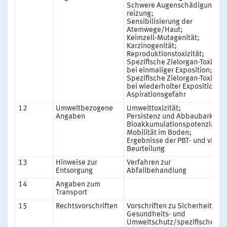
Schwere Augenschädigung/-
reizung;
Sensibilisierung der
Atemwege/Haut;
Keimzell-Mutagenität;
Karzinogenität;
Reproduktionstoxizität;
Spezifische Zielorgan-Toxizität
bei einmaliger Exposition;
Spezifische Zielorgan-Toxizität
bei wiederholter Exposition;
Aspirationsgefahr
12
Umweltbezogene
Umwelttoxizität;
Angaben
Persistenz und Abbaubarkeit;
Bioakkumulationspotenzial;
Mobilität im Boden;
Ergebnisse der PBT- und vPvB-
Beurteilung
13
Hinweise zur
Verfahren zur
Entsorgung
Abfallbehandlung
14
Angaben zum
Transport
15
Rechtsvorschriften
Vorschriften zu Sicherheit,
Gesundheits- und
Umweltschutz/spezifische