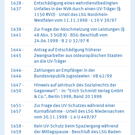
1628 -
Entschädigung eines wehrdienstbedingten
1637
Unfalles in der NVA durch einen UV-Träger (§
1150 RVO) - Urteil des LSG Nordrhein-
Westfalen vom 11.11.1998 - L 10 V 39/97
1638 -
Zur Frage der Abschmelzung von Leistungen (§
1641
48 Abs. 3 SGB X) - BSG-Beschluß vom
24.06.1998 - B 2 U 32/97 R
1644 -
Antrag auf Entschädigung früherer
1645
Zwangsarbeiter aus osteuropäischen Staaten
an die UV-Träger
1646 -
Zahlungen an Empfänger in der
1646
Bundesrepublik Jugoslawien - VB 62/99
1647 -
Hinweis auf Jahrbuch des Sozialrechts der
1650
Gegenwart". - In: "Erich Schmidt Verlag GmbH
& Co.", Berlin 1998, Band 20 1998
1651 -
Zur Frage des UV-Schutzes während einer
1657
Kurmaßnahme - Urteil des LSG Niedersachsen
vom 30.11.1998 - L 6 U 449/97
1658 -
Kein UV-Schutz beim Spaziergang während
1659
der Mittagspause - Beschluß des LSG Baden-