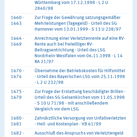
Württemberg vom 17.12.1998 - L 2 U
2840/98
1660 -
Zur Frage der Gewährung satzungsgemäßer
1663
Mehrleistungen (Tagegeld) - Urteil des SG
Hannover vom 13.01.1999 - S 13 U 238/97
1664 -
Anrechnung einer Verletztenrente auf eine RV-
1669
Rente auch bei freiwilliger RV-
Beitragsentrichtung - Urteil des LSG
Nordrhein-Westfalen vom 06.11.1998 - L 14
RA 21/97
1670 -
Übernahme der Betriebskosten für Hilfsmittel
1674
- Urteil des Bayerischen LSG vom 25.11.1998
- L 2 U 232/98
1675 -
Zur Frage der Erstattung beschädigter Brillen -
1679
Urteil des SG Gelsenkirchen vom 11.05.1998
- S 10 U 71/98 - mit anschließendem
Vergleich vor dem LSG
1680 -
Zahnärztliche Versorgung von Unfallverletzten
1681
- Heil- und Kostenplan - VB 61/99
1682 -
Ausschluß des Anspruchs von Verletztengeld