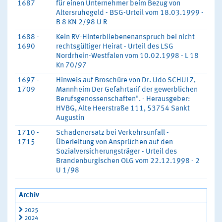
1687
für einen Unternehmer beim Bezug von
Altersruhegeld - BSG-Urteil vom 18.03.1999 -
B 8 KN 2/98 U R
1688 -
Kein RV-Hinterbliebenenanspruch bei nicht
1690
rechtsgültiger Heirat - Urteil des LSG
Nordrhein-Westfalen vom 10.02.1998 - L 18
Kn 70/97
1697 -
Hinweis auf Broschüre von Dr. Udo SCHULZ,
1709
Mannheim Der Gefahrtarif der gewerblichen
Berufsgenossenschaften". - Herausgeber:
HVBG, Alte Heerstraße 111, 53754 Sankt
Augustin
1710 -
Schadenersatz bei Verkehrsunfall -
1715
Überleitung von Ansprüchen auf den
Sozialversicherungsträger - Urteil des
Brandenburgischen OLG vom 22.12.1998 - 2
U 1/98
Archiv
2025
2024