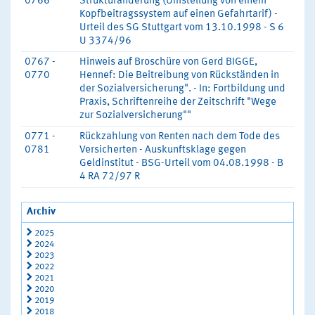
0766
Strukturänderung (Umstellung von einem
Kopfbeitragssystem auf einen Gefahrtarif) -
Urteil des SG Stuttgart vom 13.10.1998 - S 6
U 3374/96
0767 -
Hinweis auf Broschüre von Gerd BIGGE,
0770
Hennef: Die Beitreibung von Rückständen in
der Sozialversicherung". - In: Fortbildung und
Praxis, Schriftenreihe der Zeitschrift "Wege
zur Sozialversicherung""
0771 -
Rückzahlung von Renten nach dem Tode des
0781
Versicherten - Auskunftsklage gegen
Geldinstitut - BSG-Urteil vom 04.08.1998 - B
4 RA 72/97 R
Archiv
2025
2024
2023
2022
2021
2020
2019
2018