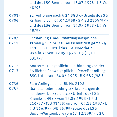
und des LSG Bremen vom 15.07.1998 - L 3 Vs
48/97
0703 -
Zur Anhörung nach § 24 SGB X - Urteile des SG
0706
Karlsruhe vom 03.04.1998 - S 4 SB 2105/97 -
und des LSG Bremen vom 15.07.1998 - L 3 Vs
48/97
0707 -
Entstehung eines Erstattungsanspruchs
0711
gemäß § 104 SGB X - Ausschlußfrist gemäß §
111 SGB X - Urteil des LSG Nordrhein-
Westfalen vom 22.09.1998 - L 5 (15) U
335/97
0712 -
Amtsermittlungspflicht - Entbindung von der
0713
ärztlichen Schweigepflicht - Prozeßhandlung -
BSG-Urteil vom 24.06.1998 - B 9 SB 2/98 R
0736 -
Zum Vorliegen einer BK-Nr. 2108
0757
(bandscheibenbedingte Erkrankungen der
Lendenwirbelsäule etc.) - Urteile des LSG
Rheinland-Pfalz vom 12.05.1998 - L 3 U
216/97 - (VB 33/99) und vom 03.12.1997 - L
3 U 166/97 - (VB 36/99) sowie des LSG
Baden-Württemberg vom 17.12.1997 - L 2 U