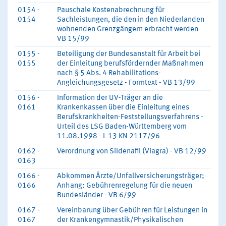
0154 -
Pauschale Kostenabrechnung für
0154
Sachleistungen, die den in den Niederlanden
wohnenden Grenzgängern erbracht werden -
VB 15/99
0155 -
Beteiligung der Bundesanstalt für Arbeit bei
0155
der Einleitung berufsfördernder Maßnahmen
nach § 5 Abs. 4 Rehabilitations-
Angleichungsgesetz - Formtext - VB 13/99
0156 -
Information der UV-Träger an die
0161
Krankenkassen über die Einleitung eines
Berufskrankheiten-Feststellungsverfahrens -
Urteil des LSG Baden-Württemberg vom
11.08.1998 - L 13 KN 2117/96
0162 -
Verordnung von Sildenafil (Viagra) - VB 12/99
0163
0166 -
Abkommen Ärzte/Unfallversicherungsträger;
0166
Anhang: Gebührenregelung für die neuen
Bundesländer - VB 6/99
0167 -
Vereinbarung über Gebühren für Leistungen in
0167
der Krankengymnastik/Physikalischen