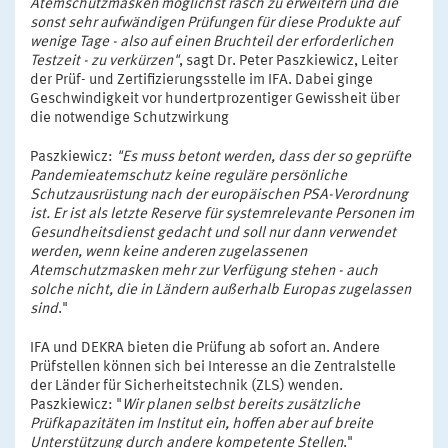
Atemschutzmasken möglichst rasch zu erweitern und die
sonst sehr aufwändigen Prüfungen für diese Produkte auf
wenige Tage - also auf einen Bruchteil der erforderlichen
Testzeit - zu verkürzen"
, sagt Dr. Peter Paszkiewicz, Leiter
der Prüf- und Zertifizierungsstelle im IFA. Dabei ginge
Geschwindigkeit vor hundertprozentiger Gewissheit über
die notwendige Schutzwirkung
Paszkiewicz:
"Es muss betont werden, dass der so geprüfte
Pandemieatemschutz keine reguläre persönliche
Schutzausrüstung nach der europäischen PSA-Verordnung
ist. Er ist als letzte Reserve für systemrelevante Personen im
Gesundheitsdienst gedacht und soll nur dann verwendet
werden, wenn keine anderen zugelassenen
Atemschutzmasken mehr zur Verfügung stehen - auch
solche nicht, die in Ländern außerhalb Europas zugelassen
sind
."
IFA und DEKRA bieten die Prüfung ab sofort an. Andere
Prüfstellen können sich bei Interesse an die Zentralstelle
der Länder für Sicherheitstechnik (ZLS) wenden.
Paszkiewicz: "
Wir planen selbst bereits zusätzliche
Prüfkapazitäten im Institut ein, hoffen aber auf breite
Unterstützung durch andere kompetente Stellen
."