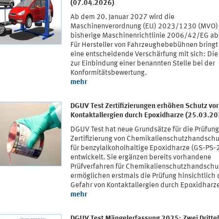
(07.04.2026)
Ab dem 20. Januar 2027 wird die
Maschinenverordnung (EU) 2023/1230 (MVO) 
bisherige Maschinenrichtlinie 2006/42/EG ab
Für Hersteller von Fahrzeughebebühnen bringt
eine entscheidende Verschärfung mit sich: Die 
zur Einbindung einer benannten Stelle bei der
Konformitätsbewertung.
mehr
DGUV Test Zertifizierungen erhöhen Schutz vor
Kontaktallergien durch Epoxidharze (25.03.2
DGUV Test hat neue Grundsätze für die Prüfun
Zertifizierung von Chemikalienschutzhandsch
für benzylalkoholhaltige Epoxidharze (GS-PS-
entwickelt. Sie ergänzen bereits vorhandene
Prüfverfahren für Chemikalienschutzhandsch
ermöglichen erstmals die Prüfung hinsichtlich 
Gefahr von Kontaktallergien durch Epoxidharz
mehr
DGUV Test Mängelerfassung 2025: Zwei Drittel