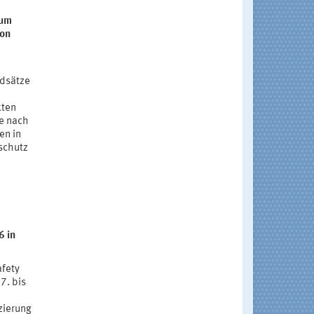
zum
von
ndsätze
kten
Je nach
en in
mschutz
6 in
afety
7. bis
zierung