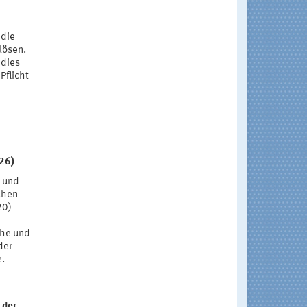
die
lösen.
 dies
Pflicht
026)
g und
uhen
20)
uhe und
der
e.
 der