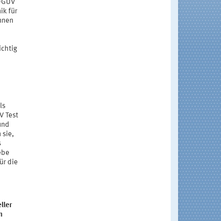
 DGUV
ik für
nnen
e
ichtig
ls
V Test
und
 sie,
s
ebe
ür die
ller
n