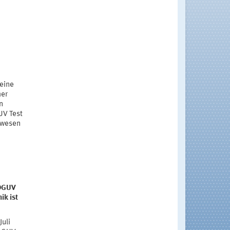
 eine
mer
n
UV Test
auwesen
 DGUV
ik ist
Juli