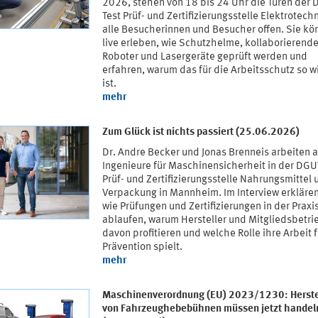
2026, stehen von 18 bis 24 Uhr die Türen der
Test Prüf- und Zertifizierungsstelle Elektrotechn
alle Besucherinnen und Besucher offen. Sie kö
live erleben, wie Schutzhelme, kollaborierend
Roboter und Lasergeräte geprüft werden und
erfahren, warum das für die Arbeitsschutz so w
ist.
mehr
Zum Glück ist nichts passiert (25.06.2026)
Dr. Andre Becker und Jonas Brenneis arbeiten a
Ingenieure für Maschinensicherheit in der DGU
Prüf- und Zertifizierungsstelle Nahrungsmittel 
Verpackung in Mannheim. Im Interview erklären
wie Prüfungen und Zertifizierungen in der Praxi
ablaufen, warum Hersteller und Mitgliedsbetri
davon profitieren und welche Rolle ihre Arbeit f
Prävention spielt.
mehr
Maschinenverordnung (EU) 2023/1230: Herste
von Fahrzeughebebühnen müssen jetzt handel