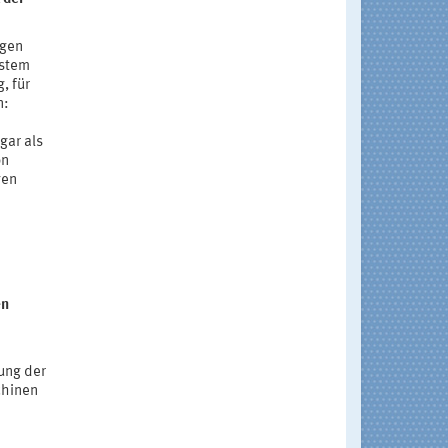
ngen
ystem
, für
n:
gar als
on
gen
en
ung der
chinen