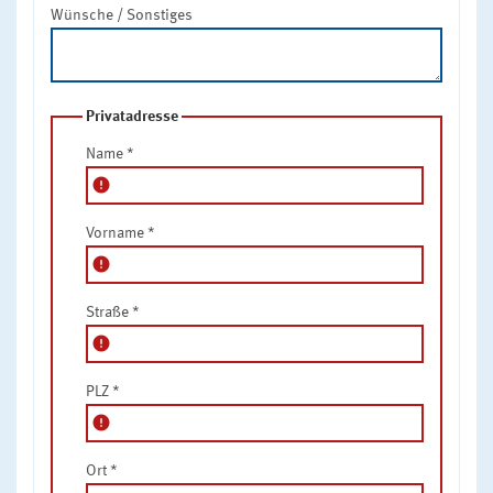
Wünsche / Sonstiges
Privatadresse
Name
*
error
Vorname
*
error
Straße
*
error
PLZ
*
error
Ort
*