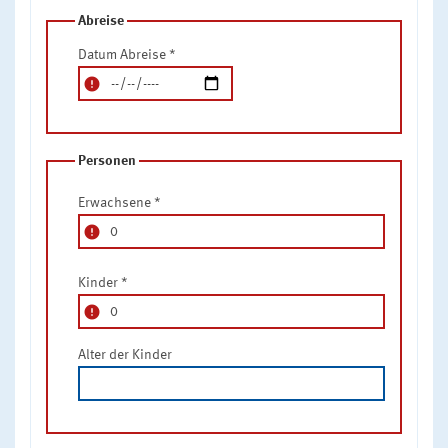
Abreise
Datum Abreise
*
error
Personen
Erwachsene
*
error
Kinder
*
error
Alter der Kinder