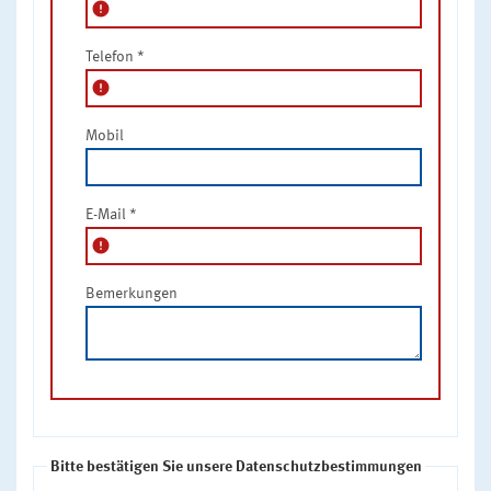
error
Telefon
*
error
Mobil
E-Mail
*
error
Bemerkungen
Bitte bestätigen Sie unsere Datenschutzbestimmungen