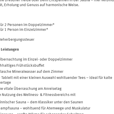
die Dresdner Heide oder beim Entspannen in der Sauna – hier verbind
tät, Erholung und Genuss auf harmonische Weise.
 für 2 Personen im Doppelzimmer*
für 1 Person im Einzelzimmer*
 Beherbergungssteuer
 Leistungen
Übernachtung im Einzel- oder Doppelzimmer
hhaltiges Frühstücksbuffet
Flasche Mineralwasser auf dem Zimmer
- Tablett mit einer kleinen Auswahl wohltuender Tees – ideal für kalte
ertage
ne vitale Überraschung am Anreisetag
e Nutzung des Wellness- & Fitnessbereichs mit
innischer Sauna – dem Klassiker unter den Saunen
ampfsauna – wohltuend für Atemwege und Muskulatur