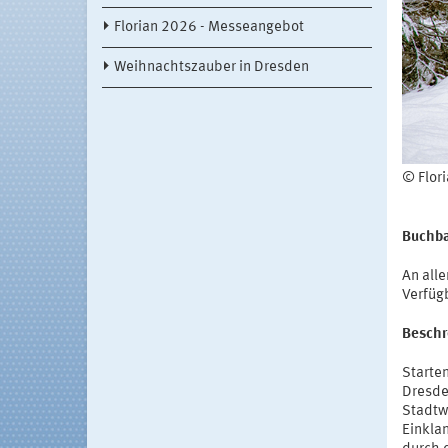
Florian 2026 - Messeangebot
Weihnachtszauber in Dresden
© Flor
Buchba
An all
Verfüg
Beschr
Starte
Dresde
Stadtw
Einkla