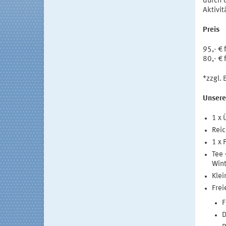
durch 
Aktivi
Preis
95,- €
80,- € 
*zzgl.
Unsere
1 x 
Reic
1 x 
Tee 
Wint
Klei
Frei
F
D