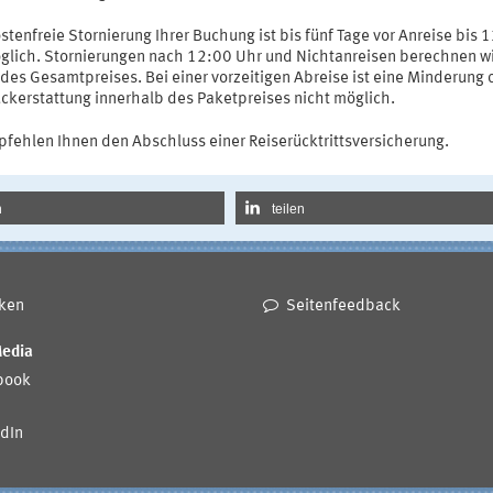
stenfreie Stornierung Ihrer Buchung ist bis fünf Tage vor Anreise bis 
glich. Stornierungen nach 12:00 Uhr und Nichtanreisen berechnen wi
des Gesamtpreises. Bei einer vorzeitigen Abreise ist eine Minderung 
ückerstattung innerhalb des Paketpreises nicht möglich.
pfehlen Ihnen den Abschluss einer Reiserücktrittsversicherung.
n
teilen
ken
Seitenfeedback
Media
book
dIn