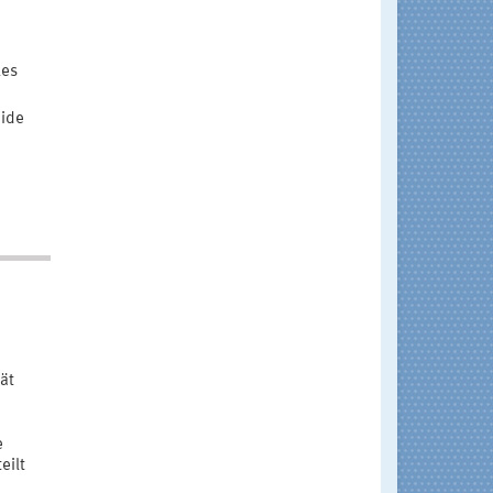
les
eide
ät
e
eilt