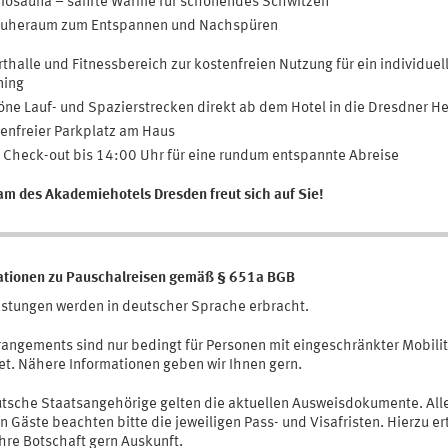
iosauna – sanfte Wärme für schonendes Schwitzen
uheraum zum Entspannen und Nachspüren
thalle und Fitnessbereich zur kostenfreien Nutzung für ein individuel
ning
ne Lauf- und Spazierstrecken direkt ab dem Hotel in die Dresdner H
enfreier Parkplatz am Haus
 Check-out bis 14:00 Uhr für eine rundum entspannte Abreise
am des Akademiehotels Dresden freut sich auf Sie!
ationen zu Pauschalreisen gemäß § 651a BGB
eistungen werden in deutscher Sprache erbracht.
rrangements sind nur bedingt für Personen mit eingeschränkter Mobilit
et. Nähere Informationen geben wir Ihnen gern.
utsche Staatsangehörige gelten die aktuellen Ausweisdokumente. All
 Gäste beachten bitte die jeweiligen Pass- und Visafristen. Hierzu ert
hre Botschaft gern Auskunft.