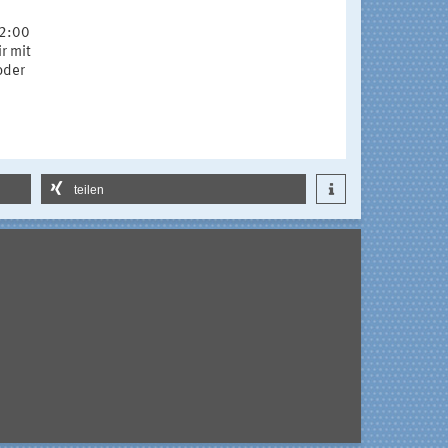
12:00
r mit
oder
teilen