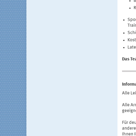
B
R
Spor
Trai
Schö
Kost
Late
Das Te
Inform
Alle L
Alle A
geeign
Für de
anderen
Ihnen I