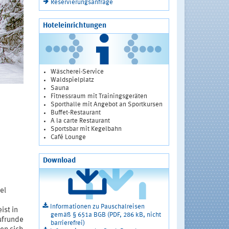
Reservierungsanfrage
Hoteleinrichtungen
Wäscherei-Service
Waldspielplatz
Sauna
Fitnessraum mit Trainingsgeräten
Sporthalle mit Angebot an Sportkursen
Buffet-Restaurant
A la carte Restaurant
Sportsbar mit Kegelbahn
Café Lounge
Download
el
Informationen zu Pauschalreisen
ist in
gemäß § 651a BGB (PDF, 286 kB, nicht
ufrunde
barrierefrei)