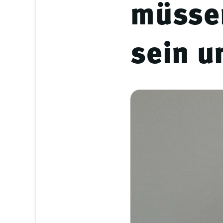
müssen
sein u