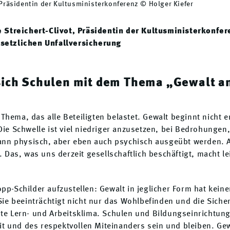
, Präsidentin der Kultusministerkonferenz © Holger Kiefer
e Streichert-Clivot, Präsidentin der Kultusministerkonfe
etzlichen Unfallversicherung
sich Schulen mit dem Thema „Gewalt 
 Thema, das alle Beteiligten belastet. Gewalt beginnt nicht e
ie Schwelle ist viel niedriger anzusetzen, bei Bedrohungen
ann physisch, aber eben auch psychisch ausgeübt werden. 
 Das, was uns derzeit gesellschaftlich beschäftigt, macht le
topp-Schilder aufzustellen: Gewalt in jeglicher Form hat kein
ie beeinträchtigt nicht nur das Wohlbefinden und die Sicher
e Lern- und Arbeitsklima. Schulen und Bildungseinrichtung
it und des respektvollen Miteinanders sein und bleiben. Gew